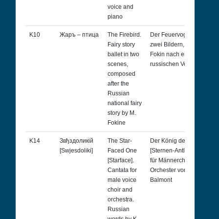
voice and
piano
K10
Жаръ – птица
The Firebird.
Der Feuervogel. Ballett in
Fairy story
zwei Bildern, von Michael
ballet in two
Fokin nach einem
scenes,
russischen Volksmärchen
composed
after the
Russian
national fairy
story by M.
Fokine
K14
Звђздоликій
The Star-
Der König der Sterne
[Swjesdoliki]
Faced One
[Sternen-Antlitz]. Kantate
[Starface].
für Männerchor und
Cantata for
Orchester von Konstantin
male voice
Balmont
choir and
orchestra.
Russian