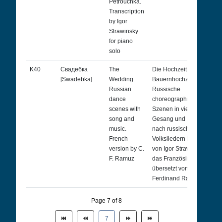
Petrouchka.
Transcription
by Igor
Strawinsky
for piano
solo
K40
Свадебка
The
Die Hochzeit (Russische
[Swadebka]
Wedding.
Bauernhochzeit).
Russian
Russische
dance
choreographische
scenes with
Szenen in vier Bildern mit
song and
Gesang und Begleitung,
music.
nach russischen
French
Volksliedern bearbeitet
version by C.
von Igor Strawinsky. In
F. Ramuz
das Französische
übersetzt von Charles-
Ferdinand Ramuz
Page 7 of 8
7