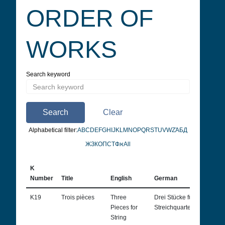
ORDER OF
WORKS
Search keyword
Search
Clear
Alphabetical filter:
A
B
C
D
E
F
G
H
I
J
K
L
M
N
O
P
Q
R
S
T
U
V
W
Z
Ἀ
Б
Д
Ж
З
К
О
П
С
Т
Ф
א
All
K
Number
Title
English
German
K19
Trois pièces
Three
Drei Stücke für
Pieces for
Streichquartett
String