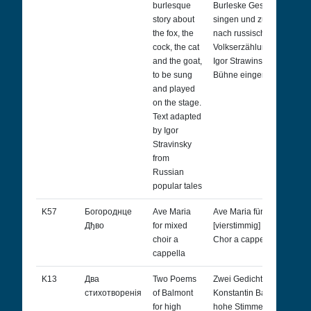
burlesque
Burleske Geschichte zu
story about
singen und zu spielen,
the fox, the
nach russischen
cock, the cat
Volkserzählungen von
and the goat,
Igor Strawinsky für die
to be sung
Bühne eingerichtet
and played
on the stage.
Text adapted
by Igor
Stravinsky
from
Russian
popular tales
K57
Богороднце
Ave Maria
Ave Maria für
Дђво
for mixed
[vierstimmig] gemischten
choir a
Chor a cappella
cappella
K13
Два
Two Poems
Zwei Gedichte von
стихотворенія
of Balmont
Konstantin Balmont für
for high
hohe Stimme und Klavier