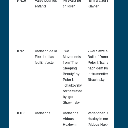
KN16
Valse pour les
[A] Waltz for
[Ein] Walzer für Kinder für
enfants
children
Klavier
KN21
Variation de la
Two
Zwei Sätze aus dem
Fée de Lilas
Movements
Ballett “Dornröschen” von
[et] Entr'acte
from “The
Peter I. Tschaikowsky,
Sleeping
nach dem Klavierauszug
Beauty” by
instrumentiert von Igor
Peter I.
Strawinsky
Tchaikovsky,
orchestrated
by Igor
Strawinsky
K103
Variations
Variations.
Variationen. Aldous
Aldous
Huxley in memoriam
Huxley in
[Aldous Huxley zum