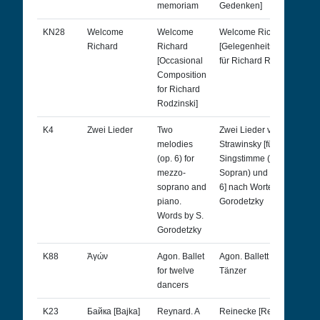
memoriam
Gedenken]
KN28
Welcome
Welcome
Welcome Richard
Richard
Richard
[Gelegenheitskompositio
[Occasional
für Richard Rodzinski]
Composition
for Richard
Rodzinski]
K4
Zwei Lieder
Two
Zwei Lieder von I.
melodies
Strawinsky [für eine
(op. 6) for
Singstimme (Mezzo-
mezzo-
Sopran) und Klavier Op.
soprano and
6] nach Worten von Serge
piano.
Gorodetzky
Words by S.
Gorodetzky
K88
Ἀγών
Agon. Ballet
Agon. Ballett für zwölf
for twelve
Tänzer
dancers
K23
Байка [Bajka]
Reynard. A
Reinecke [Reineke].