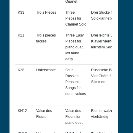
Quartet
K33
Trois Pièces
Three
Drei Stücke für
Pieces for
Soloklarinette
Clarinet Solo
K21
Trois pièces
Three Easy
Drei leichte Stücke für
faciles
Pieces for
Klavier vierhändig, mit
piano duet,
leichtem Seconda-Part
left hand
easy
K28
Unterschale
Four
Russische Bauernlieder.
Russian
Vier Chöre für gleiche
Peasant
Stimmen
Songs for
equal voices
KN12
Valse des
Valse des
Blumenwalzer für Klavier
Fleurs
Fleurs for
vierhändig
piano duet