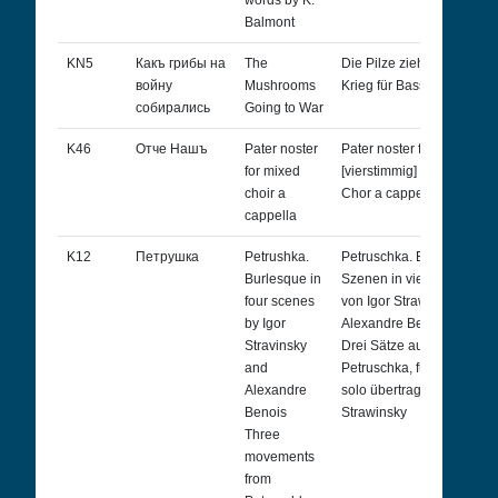
words by K.
Balmont
KN5
Какъ грибы на
The
Die Pilze ziehen in den
войну
Mushrooms
Krieg für Bass und Klavier
собирались
Going to War
K46
Отче Нашъ
Pater noster
Pater noster für
for mixed
[vierstimmig] gemischten
choir a
Chor a cappella
cappella
K12
Петрушка
Petrushka.
Petruschka. Burleske
Burlesque in
Szenen in vier Bildern
four scenes
von Igor Strawinsky und
by Igor
Alexandre Benois
Stravinsky
Drei Sätze aus
and
Petruschka, für Klavier
Alexandre
solo übertragen von Igor
Benois
Strawinsky
Three
movements
from