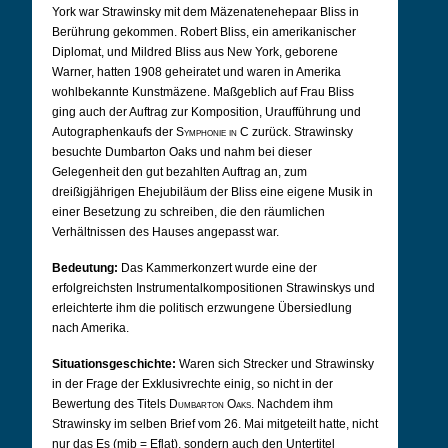
York war Strawinsky mit dem Mäzenatenehepaar Bliss in
Berührung gekommen. Robert Bliss, ein amerikanischer
Diplomat, und Mildred Bliss aus New York, geborene
Warner, hatten 1908 geheiratet und waren in Amerika
wohlbekannte Kunstmäzene. Maßgeblich auf Frau Bliss
ging auch der Auftrag zur Komposition, Uraufführung und
Autographenkaufs der
Symphonie in C
zurück. Strawinsky
besuchte Dumbarton Oaks und nahm bei dieser
Gelegenheit den gut bezahlten Auftrag an, zum
dreißigjährigen Ehejubiläum der Bliss eine eigene Musik in
einer Besetzung zu schreiben, die den räumlichen
Verhältnissen des Hauses angepasst war.
Bedeutung:
Das Kammerkonzert wurde eine der
erfolgreichsten Instrumentalkompositionen Strawinskys und
erleichterte ihm die politisch erzwungene Übersiedlung
nach Amerika.
Situationsgeschichte:
Waren sich Strecker und Strawinsky
in der Frage der Exklusivrechte einig, so nicht in der
Bewertung des Titels
Dumbarton Oaks
. Nachdem ihm
Strawinsky im selben Brief vom 26. Mai mitgeteilt hatte, nicht
nur das Es (mib = Eflat), sondern auch den Untertitel