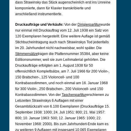
dass Strawinsky das Stück augenscheinlich erst ins Unreine
komponierte, dann für Klavier transkribierte und
anschließend instrumentierte.
Druckaufträge und Verkäufe:
Von der
Dirigierpartitur
wurde
nur einmal mit Druckauftrag vom 12. Juli 1938 ein Satz von
120 Exemplaren hergestellt. Eine weitere Auflage ist gemäß
Stichbucheintragung auch nach Strawinskys Tod jedenfalls
im 20. Jahrhundert nicht nachweisbar, wohl später. Die
Stimmensätze
tragen die Plattennummer 35384, aber keine
Editionsnummer, weil sie zum Leihmaterial gehörten. Die
Druckaufträge erfolgten am 1. August 1938 für 50
offensichtlich Komplettsätze, am 7. Juli 1966 für 200 Violin-,
150 Bratschen-, 125 Violoncell- und 100
Kontrabassstimmen, und noch einmal am 16. Januar 1968
für 300 Violin-, 250 Bratschen-, 200 Violoncell- und 150
Kontrabassstimmen. Von der
Taschenpartitur
erschienen zu
Lebzeiten Strawinskys 6 Auflagen mit einer
Gesamtstückzahl von 6.100 Exemplaren (Druckaufträge 15.
September 1938: 1000; 24. Juli 1951: 800; 21. Mai 1957:
800; 10. Januar 1963: 500; 12. Januar 1965: 1000; 22.
November 1968: 2000). Bis zum Jahrhundert-Ende kam es
zu weiteren 9 Auflagen mit insgesamt 10.065 Exemplaren