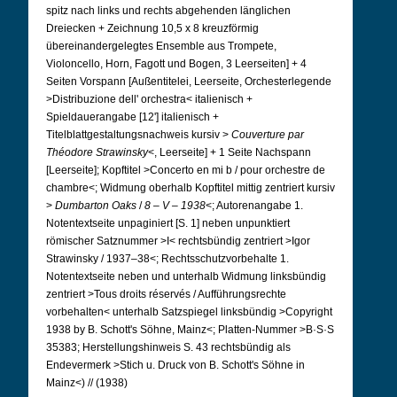
spitz nach links und rechts abgehenden länglichen
Dreiecken + Zeichnung 10,5 x 8 kreuzförmig
übereinandergelegtes Ensemble aus Trompete,
Violoncello, Horn, Fagott und Bogen, 3 Leerseiten] + 4
Seiten Vorspann [Außentitelei, Leerseite, Orchesterlegende
>Distribuzione dell' orchestra< italienisch +
Spieldauerangabe [12'] italienisch +
Titelblattgestaltungsnachweis kursiv >
Couverture par
Théodore Strawinsky
<, Leerseite] + 1 Seite Nachspann
[Leerseite]; Kopftitel >Concerto en mi b / pour orchestre de
chambre<; Widmung oberhalb Kopftitel mittig zentriert kursiv
>
Dumbarton Oaks
/
8 – V – 1938
<; Autorenangabe 1.
Notentextseite unpaginiert [S. 1] neben unpunktiert
römischer Satznummer >I< rechtsbündig zentriert >Igor
Strawinsky / 1937–38<; Rechtsschutzvorbehalte 1.
Notentextseite neben und unterhalb Widmung linksbündig
zentriert >Tous droits réservés / Aufführungsrechte
vorbehalten< unterhalb Satzspiegel linksbündig >Copyright
1938 by B. Schott's Söhne, Mainz<; Platten-Nummer >B·S·S
35383; Herstellungshinweis S. 43 rechtsbündig als
Endevermerk >Stich u. Druck von B. Schott's Söhne in
Mainz<) // (1938)