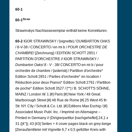
60-1
Straw
60-1
Strawinskys Nachlassexemplar enthält keine Korrekturen.
60-2
IGOR STRAWINSKY / [vignette] / DUMBARTON OAKS
/ 8-V-38 / CONCERTO / en mi b /
POUR ORCHESTRE DE
CHAMBRE
/ [Zeichnung] / EDITION SCHOTT 2851 /
PARTITION D'ORCHESTRE // IGOR STRAWINSKY /
Dumbarton Oaks
/
8 - V - 38
/ CONCERTO en mi b / pour
orchestre de chambre / [asterisk] / Partition d'orchestre*
Edition Schott 2851 / Parties d'orchestre* en location /
Réduction pour deux Pianos* Edition Schott 2791 / Partition
de poche* Edition Schott 3527 / [**] / B. SCHOTT'S SÖHNE,
MAINZ / London W. 1 [#] Paris [#] New York / 48 Great
Marlborough Street [#] 48 Rue de Rome [#] 25 West 45 th
Str. NY. City / Schott & Co. Ltd. [#] Editions Max Eschig / [#]
Associated Music Publ. Inc. / Imprimé en Allemagne –
Printed in Germany // (Dirigierpartitur [nachgeheftet] 24,1 x
31 ([4°]); 43 [43] Seiten + 4 cover pages black on grey-beige
[Zieraußentitelei mit Vignette 6,7 x 0,5 gefüllter Kreis with