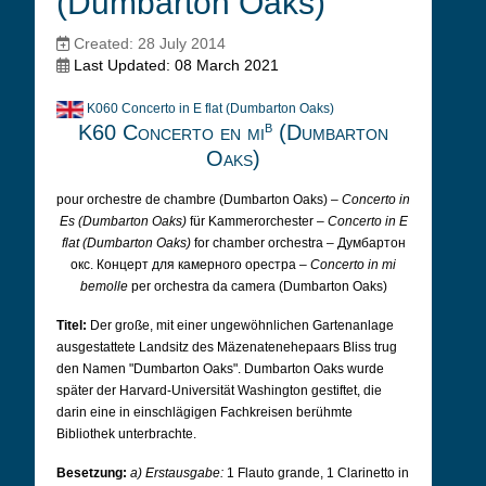
(Dumbarton Oaks)
Created: 28 July 2014
Last Updated: 08 March 2021
K060 Concerto in E flat (Dumbarton Oaks)
b
K60 Concerto en mi
(Dumbarton
Oaks)
pour orchestre de chambre (Dumbarton Oaks) –
Concerto in
Es (Dumbarton Oaks)
für Kammerorchester –
Concerto in E
flat (Dumbarton Oaks)
for chamber orchestra – Думбартон
окс. Концерт для камерного орестра –
Concerto in mi
bemolle
per orchestra da camera (Dumbarton Oaks)
Titel:
Der große, mit einer ungewöhnlichen Gartenanlage
ausgestattete Landsitz des Mäzenatenehepaars Bliss trug
den Namen "Dumbarton Oaks". Dumbarton Oaks wurde
später der Harvard-Universität Washington gestiftet, die
darin eine in einschlägigen Fachkreisen berühmte
Bibliothek unterbrachte.
Besetzung:
a) Erstausgabe:
1 Flauto grande, 1 Clarinetto in