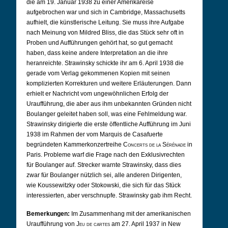
die am 19. Januar 1938 zu einer Amerikareise
aufgebrochen war und sich in Cambridge, Massachusetts
aufhielt, die künstlerische Leitung. Sie muss ihre Aufgabe
nach Meinung von Mildred Bliss, die das Stück sehr oft in
Proben und Aufführungen gehört hat, so gut gemacht
haben, dass keine andere Interpretation an die ihre
heranreichte. Strawinsky schickte ihr am 6. April 1938 die
gerade vom Verlag gekommenen Kopien mit seinen
komplizierten Korrekturen und weitere Erläuterungen. Dann
erhielt er Nachricht vom ungewöhnlichen Erfolg der
Uraufführung, die aber aus ihm unbekannten Gründen nicht
Boulanger geleitet haben soll, was eine Fehlmeldung war.
Strawinsky dirigierte die erste öffentliche Aufführung im Juni
1938 im Rahmen der vom Marquis de Casafuerte
begründeten Kammerkonzertreihe
Concerts de la Sérénade
in
Paris. Probleme warf die Frage nach den Exklusivrechten
für Boulanger auf. Strecker warnte Strawinsky, dass dies
zwar für Boulanger nützlich sei, alle anderen Dirigenten,
wie Koussewitzky oder Stokowski, die sich für das Stück
interessierten, aber verschnupfe. Strawinsky gab ihm Recht.
Bemerkungen:
Im Zusammenhang mit der amerikanischen
Uraufführung von
Jeu de cartes
am 27. April 1937 in New