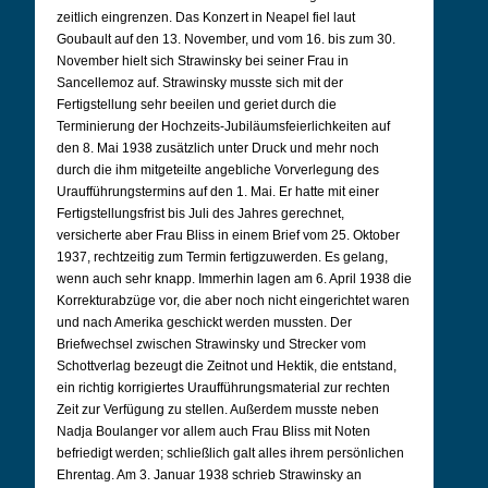
zeitlich eingrenzen. Das Konzert in Neapel fiel laut
Goubault auf den 13. November, und vom 16. bis zum 30.
November hielt sich Strawinsky bei seiner Frau in
Sancellemoz auf. Strawinsky musste sich mit der
Fertigstellung sehr beeilen und geriet durch die
Terminierung der Hochzeits-Jubiläumsfeierlichkeiten auf
den 8. Mai 1938 zusätzlich unter Druck und mehr noch
durch die ihm mitgeteilte angebliche Vorverlegung des
Uraufführungstermins auf den 1. Mai. Er hatte mit einer
Fertigstellungsfrist bis Juli des Jahres gerechnet,
versicherte aber Frau Bliss in einem Brief vom 25. Oktober
1937, rechtzeitig zum Termin fertigzuwerden. Es gelang,
wenn auch sehr knapp. Immerhin lagen am 6. April 1938 die
Korrekturabzüge vor, die aber noch nicht eingerichtet waren
und nach Amerika geschickt werden mussten. Der
Briefwechsel zwischen Strawinsky und Strecker vom
Schottverlag bezeugt die Zeitnot und Hektik, die entstand,
ein richtig korrigiertes Uraufführungsmaterial zur rechten
Zeit zur Verfügung zu stellen. Außerdem musste neben
Nadja Boulanger vor allem auch Frau Bliss mit Noten
befriedigt werden; schließlich galt alles ihrem persönlichen
Ehrentag.
Am 3. Januar 1938 schrieb Strawinsky an