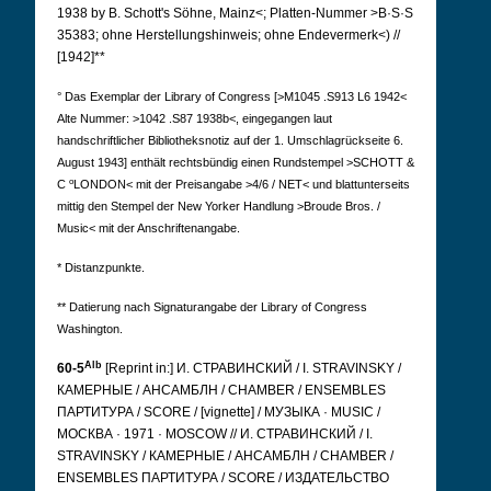
1938 by B. Schott's Söhne, Mainz<; Platten-Nummer >B·S·S
35383; ohne Herstellungshinweis; ohne Endevermerk<) //
[1942]**
° Das Exemplar der Library of Congress [>M1045 .S913 L6 1942<
Alte Nummer: >1042 .S87 1938b<, eingegangen laut
handschriftlicher Bibliotheksnotiz auf der 1. Umschlagrückseite 6.
August 1943] enthält rechtsbündig einen Rundstempel >SCHOTT &
o
C
LONDON< mit der Preisangabe >4/6 / NET< und blattunterseits
mittig den Stempel der New Yorker Handlung >Broude Bros. /
Music< mit der Anschriftenangabe.
* Distanzpunkte.
** Datierung nach Signaturangabe der Library of Congress
Washington.
Alb
60-5
[Reprint in:] И. СТРАВИНСКИЙ / I. STRAVINSKY /
КАМЕРНЫЕ / АНСАМБЛН / CHAMBER / ENSEMBLES
ПАРТИТУРА / SCORE / [vignette] / МУЗЫКА · MUSIC /
МОСКВА · 1971 · MOSCOW // И. СТРАВИНСКИЙ / I.
STRAVINSKY / КАМЕРНЫЕ / АНСАМБЛН / CHAMBER /
ENSEMBLES ПАРТИТУРА / SCORE / ИЗДАТЕЛЬСТВО