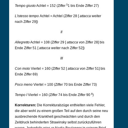
5
Tempo giusto
Achtel = 152 (Ziffer
1 bis Ende Ziffer 27)
L'istesso tempo
Achtel = Achtel (Ziffer 28 [
attacca
weiter
nach Ziffer 29])
II
Allegretto
Achtel = 108 (Ziffer 29 [
attacca
von Ziffer 28] bis
Ende Ziffer 51 [
attacca
weiter nach Ziffer 52])
III
Con moto
Viertel = 160 (Ziffer 52 [
attacca
von Ziffer 51] bis
Ende Ziffer 69)
Poco meno
Viertel = 100 (Ziffer 70 bis Ende Ziffer 73)
6
Tempo I
Viertel = 160 (Ziffer 74 bis Ende Ziffer 90
)
Korrekturen:
Die Korrekturabzüge enthielten viele Fehler,
die aber wohl zu einem großen Teil auf den durch seine neu
ausbrechende Krankheit geschwächten und durch den
Zeitdruck behinderten Strawinsky selbst zurückzuführen