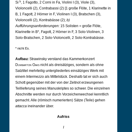
b
Si
, 1 Fagotto, 2 Corni in Fa, Violini I (3), Viole (3),
Violoncelli (2), Contrabassi (2) [1 große Flöte, 1 Klarinette in
B, 1 Fagott, 2 Hörner in F, Violinen I (3), Bratschen (3),
Violoncelli (2), Kontrabässe (2);
b)
Aufführungsanforderungen:
15 Solisten = große Flöte,
Klarinette in B*, Fagott, 2 Hörner in F, 3 Solo-Violinen, 3
Solo-Bratschen, 2 Solo-Violoncelli, 2 Solo-Kontrabässe.
* nicht Es.
Aufbau:
Strawinsky verstand das Kammerkonzert
Dumbarton Oaks
nicht als dreisätziges, sondern als ohne
Satztitel mehrteilig untergliedertes einsätziges Werk mit
einem Intermezzo als Mittelstück. Deshalb tat er sich auch
Schott gegenüber mit der von der Zeitnot erzwungenen
Teillieferung seines Manuskriptes so schwer. Die einzelnen
Abschnitte werden nur durch Vorzeichenwechsel kenntlich
gemacht. Alle (römisch numerierten) Sätze (Teile) gehen
attacca
ineinander über.
Aufriss
I