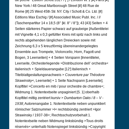
de poche* Edition Schott 3527 / [°] / London W. 1 [#] Paris [#]
New York / 48 Great Marlborough Street [#] 48 Rue de
Rome [#] 25 West 45th Str. NY. City / Schott & Co. Ltd. [#]
Editions Max Eschig / [#] Associated Music Publ. Inc. / //
(Taschenpartitur 14 x 18,5 (8° [kl. 8° / 8°]); 43 [43] Seiten + 4
Seiten stärkeres Papier schwarz auf graubeige [Außentitelei
mit Vignette 4,1 x 0,3 gefüllter Kreis mit spitz nach links und
rechts abgehenden länglichen Dreiecken sowie mit
Zeichnung 6,3 x 5 kreuzförmig übereinandergelegtes
Ensemble aus Trompete, Violoncello, Horn, Fagott und
Bogen, 3 Leerseiten] + 4 Seiten Vorspann [Innentitelei,
Leerseite, Orchesterlegende >Distribuzione dell’ orchestra<
italienisch + Spieldauerangabe [12'] italienisch +
Titelblattgestaltungsnachweis >
Couverture par Théodore
Strawinsky
<, Leerseite] + 1 Seite Nachspann [Leerseite];
Kopftitel >Concerto en mib / pour orchestre de chambre<;
Widmung 1. Notentextseite unpaginiert [S. 1] oberhalb
Kopftitel mittig zentriert kursiv >
Dumbarton Oaks
/
8 – V -
1938
; Autorenangabe 1. Notentextseite neben unpunktiert
römischer Satznummer >I< rechtsbündig zentriert >Igor
Strawinsky / 1937-38<; Rechtsschutzvorbehalt 1.
Notentextseite neben Widmung linksbündig >Tous droits
réservés< unterhalb Notenspiegel linksbündig >Copyright