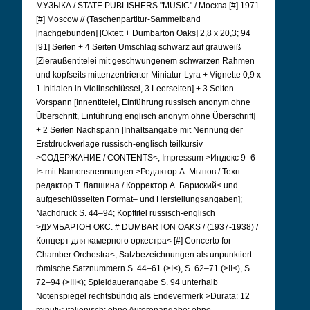
МУЗЫКА / STATE PUBLISHERS "MUSIC" / Москва [#] 1971
[#] Moscow // (Taschenpartitur-Sammelband
[nachgebunden] [Oktett + Dumbarton Oaks] 2,8 x 20,3; 94
[91] Seiten + 4 Seiten Umschlag schwarz auf grauweiß
[Zieraußentitelei mit geschwungenem schwarzen Rahmen
und kopfseits mittenzentrierter Miniatur-Lyra + Vignette 0,9 x
1 Initialen in Violinschlüssel, 3 Leerseiten] + 3 Seiten
Vorspann [Innentitelei, Einführung russisch anonym ohne
Überschrift, Einführung englisch anonym ohne Überschrift]
+ 2 Seiten Nachspann [Inhaltsangabe mit Nennung der
Erstdruckverlage russisch-englisch teilkursiv
>СОДЕРЖАНИЕ / CONTENTS<, Impressum >Индекс 9–6–
I< mit Namensnennungen >Редактор А. Мынов / Техн.
редактор Т. Лапшина / Корректор А. Бариский< und
aufgeschlüsselten Format– und Herstellungsangaben];
Nachdruck S. 44–94; Kopftitel russisch-englisch
>ДУМБАРТОН ОКС. # DUMBARTON OAKS / (1937-1938) /
Концерт для камерного оркестра< [#] Concerto for
Chamber Orchestra<; Satzbezeichnungen als unpunktiert
römische Satznummern S. 44–61 (>I<), S. 62–71 (>II<), S.
72–94 (>III<); Spieldauerangabe S. 94 unterhalb
Notenspiegel rechtsbündig als Endevermerk >Durata: 12