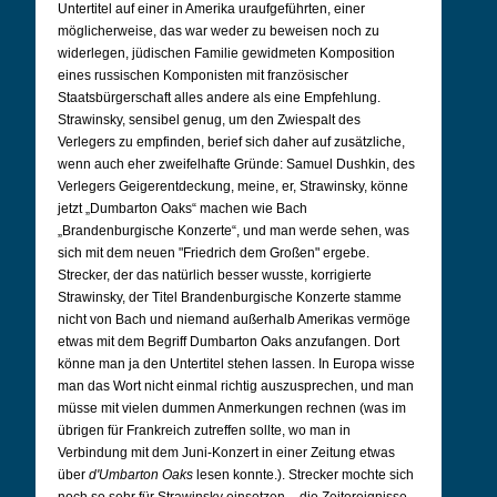
Untertitel auf einer in Amerika uraufgeführten, einer
möglicherweise, das war weder zu beweisen noch zu
widerlegen, jüdischen Familie gewidmeten Komposition
eines russischen Komponisten mit französischer
Staatsbürgerschaft alles andere als eine Empfehlung.
Strawinsky, sensibel genug, um den Zwiespalt des
Verlegers zu empfinden, berief sich daher auf zusätzliche,
wenn auch eher zweifelhafte Gründe: Samuel Dushkin, des
Verlegers Geigerentdeckung, meine, er, Strawinsky, könne
jetzt „Dumbarton Oaks“ machen wie Bach
„Brandenburgische Konzerte“, und man werde sehen, was
sich mit dem neuen "Friedrich dem Großen" ergebe.
Strecker, der das natürlich besser wusste, korrigierte
Strawinsky, der Titel Brandenburgische Konzerte stamme
nicht von Bach und niemand außerhalb Amerikas vermöge
etwas mit dem Begriff Dumbarton Oaks anzufangen. Dort
könne man ja den Untertitel stehen lassen. In Europa wisse
man das Wort nicht einmal richtig auszusprechen, und man
müsse mit vielen dummen Anmerkungen rechnen (was im
übrigen für Frankreich zutreffen sollte, wo man in
Verbindung mit dem Juni-Konzert in einer Zeitung etwas
über
d'Umbarton Oaks
lesen konnte.). Strecker mochte sich