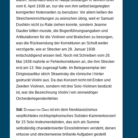
waren. Jedenfalls wies er Nadja Boulanger in seinem Brief
vom 6. April 1938 an, nur die von ihm selbst beigelegten
korrigierten Notenseiten zu benutzen. Vor allem ließen die
Streichereinrichtungen zu wünschen übrig, weil er Samuel
Dushkin nicht zu Rate ziehen konnte, sondern Jeanne
Gautier bitten musste, die Bogenführungsangaben und
Artikulationen für die Violinen und Bratschen zu besorgen,
was die Rücksendung der Korrekturen an Schott weiter
verzögerte, wie er Strecker am 28. Januar 1938
entschuldigend wissen ließ. Noch mit Schreiben vom 26.
Mai 1938 mahnte er Fehlerkorrekturen an, die ihm Strecker
erst am 13. Mai zugesagt hatte. Im Belegexemplar der
Dirigierpartitur strich Strawinsky die römische I hinter
gedruckt
Violini
aus. Da das Konzert nicht mit Ersten und
Zweiten Violinen, sondern mit drei Solo-Violinen bestückt
ist, war die Bezeichnung
Violini I
ein sinnwidriger
Orchesterlegendenfehler.
Stil:
Dumbarton Oaks
ist ein dem Neoklassizismus
verpflichtetes nichtsymphonisches Solisten-Kammerkonzert
für 15 Solo-Instrumentalisten, das sich als Summe
selbständig charakterisierter Einzelstimmen versteht, denen
virtuose und streckenweise brillante Aufgaben gestellt