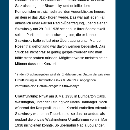
charakterisierte, beeindruckte ihn insbesondere der dritte
Satz als ureigener Strawinsky, und er teilte dem
Komponisten mit, sich sehr auf den Augenblick zu freuen,
an dem er das Stück hören werde. Das war auf jeden Fall
anlässlich einer Pariser Radio-Übertragung, über die er an
Strawinsky am 29. Juli 1938 schrieb. In ihrer Sparsamkeit
sei die Partitur eine der schwierigsten, die er kenne.
Strawinsky hatte selbst eine Übertragung unter Manuel
Rosenthal gehört und war davon weniger begeistert. Das
Stück sei nicht präzise genug gespielt worden und man
hätte mehr proben müssen. Möglicherweise meinten beide
Männer dasselbe Konzert.
* in den Druckausgaben wird als Enddatum das Datum der privaten
Uraufführung in Dumbarton Oaks 8. Mai 1938 angegeben,
vermutlich eine Höflichkeitsgeste Strawinskys.
Uraufführung:
Privat am 8. Mai 1938 in Dumbarton Oaks,
Washington, unter der Leitung von Nadia Boulanger.
Noch
während der Kompositions- und Korrekturarbeiten erkrankte
Strawinsky wieder an Tuberkulose, so dass er anders als
geplant die private Washingtoner Uraufführung vom 8. Mai
1938 nicht leiten konnte. So übernahm Nadja Boulanger,