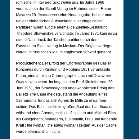
römische I hinter gedruckt
Violini
aus. Im Jahre 1966
veranstaltete der Schott-Verlag im Rahmen seiner Reihe
Musik des 20. Jahrhunderts
eine Neuausgabe, bei der man
um der einheitlichen Aufmachung aller eingestellten
Partituren willen auf die ehemalige Ziertitel-Gestaltung
Théodore Strawinskys verzichtete. Im Jahre 1971 kam es zu
einem Nachdruck der Taschenpartitur durch den
Russischen Staatsverlag in Moskau. Der Originalverleger
wurde im russischen wie im englischen Vorwort genannt.
Produktionen:
Der Erfolg der Choreographie des Basler
Konzertes durch Kirstein und Robbins 1951 veranlasste
Pläne, eine ähnliche Choreographie auch mit
Dumbarton
Oaks
zu versuchen. Im begeisterten Brief Kirsteins vom 20.
Juni 1951, der Strawinsky den ungewöhnlichen Erfolg des
Balletts
The Cage
meldete, stand die Andeutung eines
Szenariums, für das sich Agnes de Mille zu erwärmen
schien. Das Ballett sollte im großen Saal des Landhauses
während einer Abendgesellschaft spielen und Mildred Bliss
als Gastgeberin, Managerin, Diplomatin, Frau und treibende
Kraft (
the woman, the aging woman
) zeigen. Aus der Sache
wurde offensichtlich nichts.