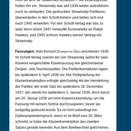
noch so sehr für Strawinsky einsetzen – die Zeitereignisse
holten ihn ein. Strawinsky war seit 1939 weder aufzuführen
noch zu verkaufen. Die gedruckten Strawinsky-Partituren
überwinterten in den Schott-Kellern und ließen sich erst
nach 1945 verwerten. Für den Schott-Verlag war das zu
spät; denn schon 1947 verkaufte Kussewitzky an Ralph
Hawkes, und 1950 schloss Hawkes seinen Vertrag mit
Strawinsky.
Fassungen:
Vom Konzert
Dumbarton Oaks
erschienen 1938
im Schott-Verlag sowohl der von Strawinsky selbst für zwei
Klaviere eingerichtete Klavierauszug wie gleicherweise
Dirigier- und Taschenpartitur. Die Partiturkorrekturen lagen
bis spätestens 6. April 1938 vor. Die Fertigstellung der
Klaviertranskription erfolgte gleichzeitig mit der Herstellung
der Partitur, der erste Satz bis spätestens 18. Dezember
1937, der zweite bis spätestens 3. Januar 1938, doch bat er
am 20. Januar 1938 um eine Kopierücksendung, um die
Fassung mit seinem Sohne durchzuspielen, bevor sie
endgültig gedruckt wurde. Es ist nicht unbedingt ein
Datierungswiderspruch, wenn er im Brief vom 20. März
schreibt, er habe die Klaviertranskription des zweiten
Satzes gerade beendet. Aus dem Briefwechsel geht hervor,