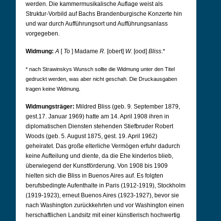
werden. Die kammermusikalische Auflage weist als
Struktur-Vorbild auf Bachs Brandenburgische Konzerte hin
und war durch Aufführungsort und Aufführungsanlass
vorgegeben.
Widmung:
A
[
To
] Madame
R.
[obert]
W.
[ood]
Bliss
.*
* nach Strawinskys Wunsch sollte die Widmung unter den Titel
gedruckt werden, was aber nicht geschah. Die Druckausgaben
tragen keine Widmung.
Widmungsträger:
Mildred Bliss (geb. 9. September 1879,
gest.17. Januar 1969) hatte am 14. April 1908 ihren in
diplomatischen Diensten stehenden Stiefbruder Robert
Woods (geb. 5. August 1875, gest. 19. April 1962)
geheiratet. Das große elterliche Vermögen erfuhr dadurch
keine Aufteilung und diente, da die Ehe kinderlos blieb,
überwiegend der Kunstförderung. Von 1908 bis 1909
hielten sich die Bliss in Buenos Aires auf. Es folgten
berufsbedingte Aufenthalte in Paris (1912-1919), Stockholm
(1919-1923), erneut Buenos Aires (1923-1927), bevor sie
nach Washington zurückkehrten und vor Washington einen
herschaftlichen Landsitz mit einer künstlerisch hochwertig