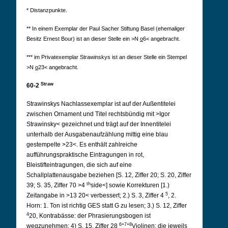
* Distanzpunkte.
** In einem Exemplar der Paul Sacher Stiftung Basel (ehemaliger
Besitz Ernest Bour) ist an dieser Stelle ein >N
o
6< angebracht.
*** im Privatexemplar Strawinskys ist an dieser Stelle ein Stempel
>N
o
23< angebracht.
Straw
60-2
Strawinskys Nachlassexemplar ist auf der Außentitelei
zwischen Ornament und Titel rechtsbündig mit >Igor
Strawinsky< gezeichnet und trägt auf der Innentitelei
unterhalb der Ausgabenaufzählung mittig eine blau
gestempelte >23<. Es enthält zahlreiche
aufführungspraktische Eintragungen in rot,
Bleistifteintragungen, die sich auf eine
Schallplattenausgabe beziehen [S. 12, Ziffer 20; S. 20, Ziffer
th
39; S. 35, Ziffer 70 >4
side<] sowie Korrekturen [1.)
5
Zeitangabe in >13 20< verbessert; 2.) S. 3, Ziffer 4
, 2.
Horn: 1. Ton ist richtig GES statt G zu lesen; 3.) S. 12, Ziffer
4
20, Kontrabässe: der Phrasierungsbogen ist
6+7+8
wegzunehmen; 4) S. 15, Ziffer 28
Violinen: die jeweils