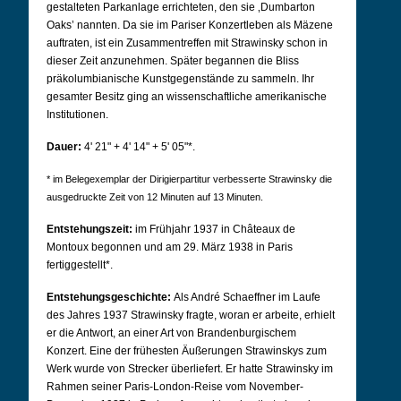
gestalteten Parkanlage errichteten, den sie ‚Dumbarton
Oaks’ nannten. Da sie im Pariser Konzertleben als Mäzene
auftraten, ist ein Zusammentreffen mit Strawinsky schon in
dieser Zeit anzunehmen. Später begannen die Bliss
präkolumbianische Kunstgegenstände zu sammeln. Ihr
gesamter Besitz ging an wissenschaftliche amerikanische
Institutionen.
Dauer:
4' 21" + 4' 14" + 5' 05"*.
* im Belegexemplar der Dirigierpartitur verbesserte Strawinsky die
ausgedruckte Zeit von 12 Minuten auf 13 Minuten.
Entstehungszeit:
im Frühjahr 1937 in Châteaux de
Montoux begonnen und am 29. März 1938 in Paris
fertiggestellt*.
Entstehungsgeschichte:
Als André Schaeffner im Laufe
des Jahres 1937 Strawinsky fragte, woran er arbeite, erhielt
er die Antwort, an einer Art von
Brandenburgischem
Konzert
. Eine der frühesten Äußerungen Strawinskys zum
Werk wurde von Strecker überliefert. Er hatte Strawinsky im
Rahmen seiner Paris-London-Reise vom November-