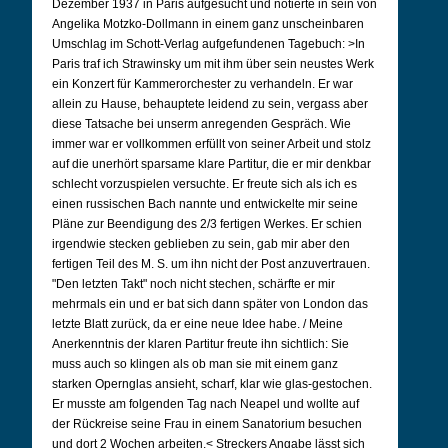
Dezember 1937 in Paris aufgesucht und notierte in sein von
Angelika Motzko-Dollmann in einem ganz unscheinbaren
Umschlag im Schott-Verlag aufgefundenen Tagebuch: >In
Paris traf ich Strawinsky um mit ihm über sein neustes Werk
ein Konzert für Kammerorchester zu verhandeln. Er war
allein zu Hause, behauptete leidend zu sein, vergass aber
diese Tatsache bei unserm anregenden Gespräch. Wie
immer war er vollkommen erfüllt von seiner Arbeit und stolz
auf die unerhört sparsame klare Partitur, die er mir denkbar
schlecht vorzuspielen versuchte. Er freute sich als ich es
einen russischen Bach nannte und entwickelte mir seine
Pläne zur Beendigung des 2/3 fertigen Werkes. Er schien
irgendwie stecken geblieben zu sein, gab mir aber den
fertigen Teil des M. S. um ihn nicht der Post anzuvertrauen.
"Den letzten Takt" noch nicht stechen, schärfte er mir
mehrmals ein und er bat sich dann später von London das
letzte Blatt zurück, da er eine neue Idee habe. / Meine
Anerkenntnis der klaren Partitur freute ihn sichtlich: Sie
muss auch so klingen als ob man sie mit einem ganz
starken Opernglas ansieht, scharf, klar wie glas-gestochen.
Er musste am folgenden Tag nach Neapel und wollte auf
der Rückreise seine Frau in einem Sanatorium besuchen
und dort 2 Wochen arbeiten.< Streckers Angabe lässt sich