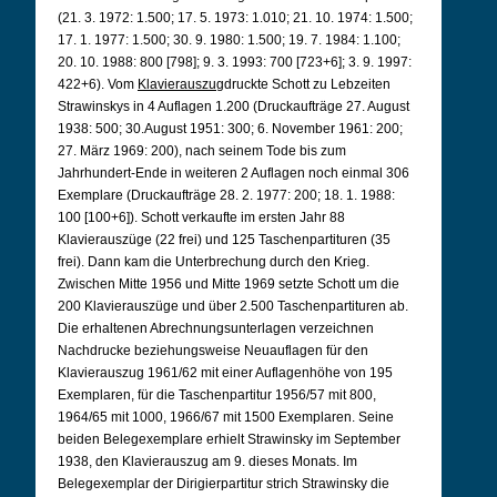
(21. 3. 1972: 1.500; 17. 5. 1973: 1.010; 21. 10. 1974: 1.500;
17. 1. 1977: 1.500; 30. 9. 1980: 1.500; 19. 7. 1984: 1.100;
20. 10. 1988: 800 [798]; 9. 3. 1993: 700 [723+6]; 3. 9. 1997:
422+6). Vom
Klavierauszug
druckte Schott zu Lebzeiten
Strawinskys in 4 Auflagen 1.200 (Druckaufträge 27. August
1938: 500; 30.August 1951: 300; 6. November 1961: 200;
27. März 1969: 200), nach seinem Tode bis zum
Jahrhundert-Ende in weiteren 2 Auflagen noch einmal 306
Exemplare (Druckaufträge 28. 2. 1977: 200; 18. 1. 1988:
100 [100+6]). Schott verkaufte im ersten Jahr 88
Klavierauszüge (22 frei) und 125 Taschenpartituren (35
frei). Dann kam die Unterbrechung durch den Krieg.
Zwischen Mitte 1956 und Mitte 1969 setzte Schott um die
200 Klavierauszüge und über 2.500 Taschenpartituren ab.
Die erhaltenen Abrechnungsunterlagen verzeichnen
Nachdrucke beziehungsweise Neuauflagen für den
Klavierauszug 1961/62 mit einer Auflagenhöhe von 195
Exemplaren, für die Taschenpartitur 1956/57 mit 800,
1964/65 mit 1000, 1966/67 mit 1500 Exemplaren. Seine
beiden Belegexemplare erhielt Strawinsky im September
1938, den Klavierauszug am 9. dieses Monats. Im
Belegexemplar der Dirigierpartitur strich Strawinsky die