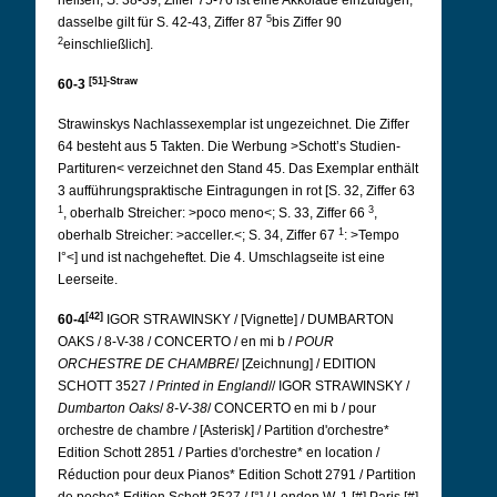
heißen; S. 38-39, Ziffer 75-76 ist eine Akkolade einzufügen,
5
dasselbe gilt für S. 42-43, Ziffer 87
bis Ziffer 90
2
einschließlich].
[51]-Straw
60-3
Strawinskys Nachlassexemplar ist ungezeichnet. Die Ziffer
64 besteht aus 5 Takten. Die Werbung >Schott’s Studien-
Partituren< verzeichnet den Stand 45. Das Exemplar enthält
3 aufführungspraktische Eintragungen in rot [S. 32, Ziffer 63
1
3
, oberhalb Streicher: >poco meno<; S. 33, Ziffer 66
,
1
oberhalb Streicher: >acceller.<; S. 34, Ziffer 67
: >Tempo
I°<] und ist nachgeheftet. Die 4. Umschlagseite ist eine
Leerseite.
[42]
60-4
IGOR STRAWINSKY / [Vignette] / DUMBARTON
OAKS / 8-V-38 / CONCERTO / en mi b /
POUR
ORCHESTRE
DE
CHAMBRE
/ [Zeichnung] / EDITION
SCHOTT 3527 /
Printed in England
// IGOR STRAWINSKY /
Dumbarton Oaks
/
8-V-38
/ CONCERTO en mi b / pour
orchestre de chambre / [Asterisk] / Partition d'orchestre*
Edition Schott 2851 / Parties d'orchestre* en location /
Réduction pour deux Pianos* Edition Schott 2791 / Partition