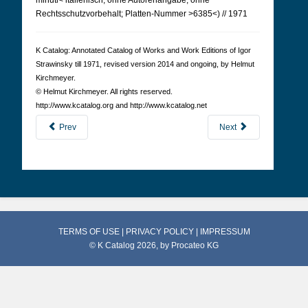
minuti< italienisch; ohne Autorenangabe; ohne
Rechtsschutzvorbehalt; Platten-Nummer >6385<) // 1971
K Cat­a­log: Anno­tated Cat­a­log of Works and Work Edi­tions of Igor
Straw­in­sky till 1971, revised version 2014 and ongoing, by Hel­mut
Kirch­meyer.
© Hel­mut Kirch­meyer. All rights reserved.
http://www.kcatalog.org and http://www.kcatalog.net
Prev
Next
TERMS OF USE
|
PRIVACY POLICY
|
IMPRESSUM
© K Catalog 2026, by
Procateo KG