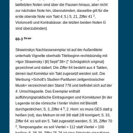
taktletzten Noten sind über die Pausen hinaus, aber nicht
zur nächsten Note hin, überzubinden, dasselbe gilt für die
2
erste oberste Note von Takt 4; 5.) S. 21, Ziffer 41
,
Violoncelli und Kontrabässe: die letzten beiden Noten G
sind überzubinden].
Straw
60-3
Strawinskys Nachlassexemplar ist auf der Außentitelei
unterhalb Vignette oberhalb Titelbeginn rechtsbündig mit
>Igor Strawinsky / [#] Sept/°38< [° Schrägstrich original]
gezeichnet und datiert. Die Ziffer 64 besteht aus 4 Takten,
denen laut Korrektur ein Takt zugesetzt werden soll. Die
Werbung >Schott’s Studien-Partituren zeitgenössischer
Musik< verzeichnet den Stand 778 und befindet sich auf der
4. Umschlagseite. Das Exemplar enthält
aufführungspraktische Eintragungen und Korrekturen [In der
Legende ist die römische I hinter Violini mit Bleistift
5
durchgestrichen; S. 3, Ziffer 4
, 2. Horn: es muss GES statt g
heißen (rot), das Metrum ist mit 3/8 statt 2/8 korrigiert; S. 33,
Ziffer 64: es soll ein 5. Takt zugesetzt werden; S. 35, Ziffer 70
2
, Tempoangabe: es soll Viertel = 112 statt Viertel = 100