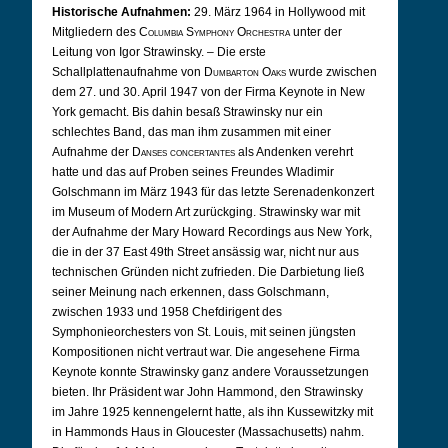
Historische Aufnahmen:
29. März 1964 in Hollywood mit
Mitgliedern des
Columbia Symphony Orchestra
unter der
Leitung von Igor Strawinsky. –
Die erste
Schallplattenaufnahme von
Dumbarton Oaks
wurde zwischen
dem 27. und 30. April 1947 von der Firma Keynote in New
York gemacht. Bis dahin besaß Strawinsky nur ein
schlechtes Band, das man ihm zusammen mit einer
Aufnahme der
Danses concertantes
als Andenken verehrt
hatte und das auf Proben seines Freundes Wladimir
Golschmann im März 1943 für das letzte Serenadenkonzert
im Museum of Modern Art zurückging. Strawinsky war mit
der Aufnahme der Mary Howard Recordings aus New York,
die in der 37 East 49th Street ansässig war, nicht nur aus
technischen Gründen nicht zufrieden. Die Darbietung ließ
seiner Meinung nach erkennen, dass Golschmann,
zwischen 1933 und 1958 Chefdirigent des
Symphonieorchesters von St. Louis, mit seinen jüngsten
Kompositionen nicht vertraut war. Die angesehene Firma
Keynote konnte Strawinsky ganz andere Voraussetzungen
bieten. Ihr Präsident war John Hammond, den Strawinsky
im Jahre 1925 kennengelernt hatte, als ihn Kussewitzky mit
in Hammonds Haus in Gloucester (Massachusetts) nahm.