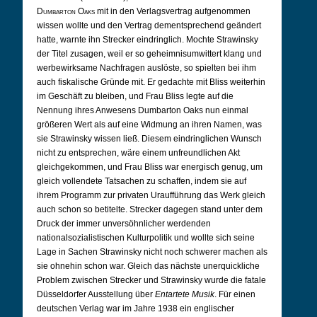
Dumbarton Oaks
mit in den Verlagsvertrag aufgenommen
wissen wollte und den Vertrag dementsprechend geändert
hatte, warnte ihn Strecker eindringlich. Mochte Strawinsky
der Titel zusagen, weil er so geheimnisumwittert klang und
werbewirksame Nachfragen auslöste, so spielten bei ihm
auch fiskalische Gründe mit. Er gedachte mit Bliss weiterhin
im Geschäft zu bleiben, und Frau Bliss legte auf die
Nennung ihres Anwesens Dumbarton Oaks nun einmal
größeren Wert als auf eine Widmung an ihren Namen, was
sie Strawinsky wissen ließ. Diesem eindringlichen Wunsch
nicht zu entsprechen, wäre einem unfreundlichen Akt
gleichgekommen, und Frau Bliss war energisch genug, um
gleich vollendete Tatsachen zu schaffen, indem sie auf
ihrem Programm zur privaten Uraufführung das Werk gleich
auch schon so betitelte. Strecker dagegen stand unter dem
Druck der immer unversöhnlicher werdenden
nationalsozialistischen Kulturpolitik und wollte sich seine
Lage in Sachen Strawinsky nicht noch schwerer machen als
sie ohnehin schon war. Gleich das nächste unerquickliche
Problem zwischen Strecker und Strawinsky wurde die fatale
Düsseldorfer Ausstellung über
Entartete Musik
. Für einen
deutschen Verlag war im Jahre 1938 ein englischer