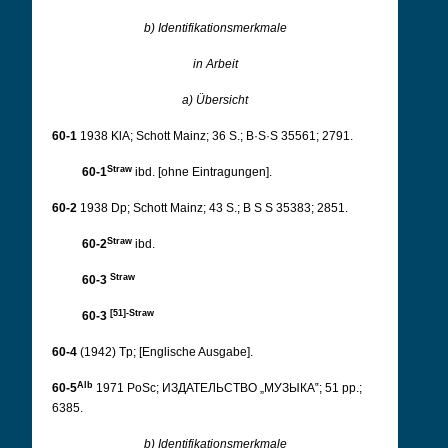
b) Identifikationsmerkmale
in Arbeit
a) Übersicht
60-1
1938 KlA; Schott Mainz; 36 S.; B·S·S 35561; 2791.
Straw
60-1
ibd. [ohne Eintragungen].
60-2
1938 Dp; Schott Mainz; 43 S.; B S S 35383; 2851.
Straw
60-2
ibd.
Straw
60-3
[51]-Straw
60-3
60-4
(1942) Tp; [Englische Ausgabe].
Alb
60-5
1971 PoSc; ИЗДАТЕЛЬСТВО „МУЗЫКА‟; 51 pp.;
6385.
b) Identifikationsmerkmale