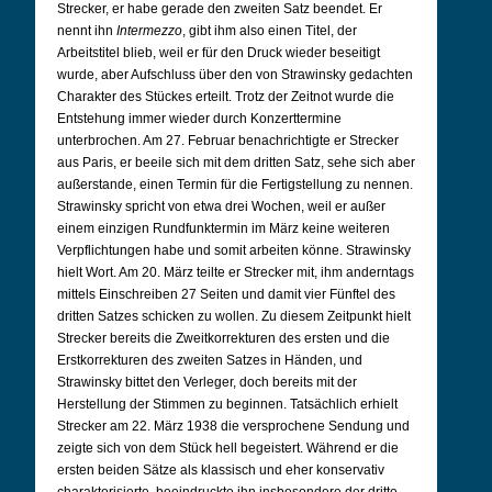
Strecker, er habe gerade den zweiten Satz beendet. Er
nennt ihn
Intermezzo
, gibt ihm also einen Titel, der
Arbeitstitel blieb, weil er für den Druck wieder beseitigt
wurde, aber Aufschluss über den von Strawinsky gedachten
Charakter des Stückes erteilt. Trotz der Zeitnot wurde die
Entstehung immer wieder durch Konzerttermine
unterbrochen. Am 27. Februar benachrichtigte er Strecker
aus Paris, er beeile sich mit dem dritten Satz, sehe sich aber
außerstande, einen Termin für die Fertigstellung zu nennen.
Strawinsky spricht von etwa drei Wochen, weil er außer
einem einzigen Rundfunktermin im März keine weiteren
Verpflichtungen habe und somit arbeiten könne. Strawinsky
hielt Wort. Am 20. März teilte er Strecker mit, ihm anderntags
mittels Einschreiben 27 Seiten und damit vier Fünftel des
dritten Satzes schicken zu wollen. Zu diesem Zeitpunkt hielt
Strecker bereits die Zweitkorrekturen des ersten und die
Erstkorrekturen des zweiten Satzes in Händen, und
Strawinsky bittet den Verleger, doch bereits mit der
Herstellung der Stimmen zu beginnen. Tatsächlich erhielt
Strecker am 22. März 1938 die versprochene Sendung und
zeigte sich von dem Stück hell begeistert. Während er die
ersten beiden Sätze als klassisch und eher konservativ