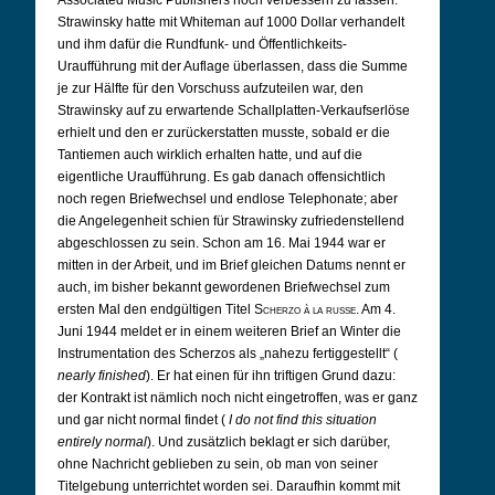
Associated Music Publishers noch verbessern zu lassen.
Strawinsky hatte mit Whiteman auf 1000 Dollar verhandelt
und ihm dafür die Rundfunk- und Öffentlichkeits-
Uraufführung mit der Auflage überlassen, dass die Summe
je zur Hälfte für den Vorschuss aufzuteilen war, den
Strawinsky auf zu erwartende Schallplatten-Verkaufserlöse
erhielt und den er zurückerstatten musste, sobald er die
Tantiemen auch wirklich erhalten hatte, und auf die
eigentliche Uraufführung. Es gab danach offensichtlich
noch regen Briefwechsel und endlose Telephonate; aber
die Angelegenheit schien für Strawinsky zufriedenstellend
abgeschlossen zu sein. Schon am 16. Mai 1944 war er
mitten in der Arbeit, und im Brief gleichen Datums nennt er
auch, im bisher bekannt gewordenen Briefwechsel zum
ersten Mal den endgültigen Titel
Scherzo à la russe
. Am 4.
Juni 1944 meldet er in einem weiteren Brief an Winter die
Instrumentation des Scherzos als „nahezu fertiggestellt“ (
nearly finished
). Er hat einen für ihn triftigen Grund dazu:
der Kontrakt ist nämlich noch nicht eingetroffen, was er ganz
und gar nicht normal findet (
I do not find this situation
entirely normal
). Und zusätzlich beklagt er sich darüber,
ohne Nachricht geblieben zu sein, ob man von seiner
Titelgebung unterrichtet worden sei. Daraufhin kommt mit