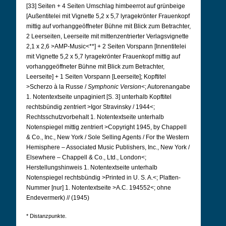
[33] Seiten + 4 Seiten Umschlag himbeerrot auf grünbeige
[Außentitelei mit Vignette 5,2 x 5,7 lyragekrönter Frauenkopf
mittig auf vorhanggeöffneter Bühne mit Blick zum Betrachter,
2 Leerseiten, Leerseite mit mittenzentrierter Verlagsvignette
2,1 x 2,6 >AMP-Music<**] + 2 Seiten Vorspann [Innentitelei
mit Vignette 5,2 x 5,7 lyragekrönter Frauenkopf mittig auf
vorhanggeöffneter Bühne mit Blick zum Betrachter,
Leerseite] + 1 Seiten Vorspann [Leerseite]; Kopftitel
>Scherzo à la Russe /
Symphonic
Version
<; Autorenangabe
1. Notentextseite unpaginiert [S. 3] unterhalb Kopftitel
rechtsbündig zentriert >Igor Stravinsky / 1944<;
Rechtsschutzvorbehalt 1.
Notentextseite unterhalb
Notenspiegel mittig zentriert >Copyright 1945, by Chappell
& Co., Inc., New York / Sole Selling Agents / For the Western
Hemisphere – Associated Music Publishers, Inc., New York /
Elsewhere – Chappell & Co., Ltd., London<;
Herstellungshinweis 1.
Notentextseite unterhalb
Notenspiegel rechtsbündig >Printed in U. S. A.<; Platten-
Nummer [nur] 1. Notentextseite >A.C. 194552<; ohne
Endevermerk) // (1945)
* Distanzpunkte.