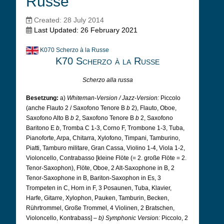
Russe
Created: 28 July 2014
Last Updated: 26 February 2021
K070 Scherzo à la Russe
K70 Scherzo à la Russe
Scherzo alla russa
Besetzung:
a)
Whiteman-Version / Jazz-Version:
Piccolo
(anche Flauto 2 / Saxofono Tenore B
b
2), Flauto, Oboe,
Saxofono Alto B
b
2, Saxofono Tenore B
b
2, Saxofono
Baritono E
b
, Tromba C 1-3, Corno F, Trombone 1-3, Tuba,
Pianoforte, Arpa, Chitarra, Xylofono, Timpani, Tamburino,
Piatti, Tamburo militare, Gran Cassa, Violino 1-4, Viola 1-2,
Violoncello, Contrabasso [kleine Flöte (= 2. große Flöte = 2.
Tenor-Saxophon), Flöte, Oboe, 2 Alt-Saxophone in B, 2
Tenor-Saxophone in B, Bariton-Saxophon in Es, 3
Trompeten in C, Horn in F, 3 Posaunen, Tuba, Klavier,
Harfe, Gitarre, Xylophon, Pauken, Tamburin, Becken,
Rührtrommel, Große Trommel, 4 Violinen, 2 Bratschen,
Violoncello, Kontrabass]
– b) Symphonic Version:
Piccolo, 2