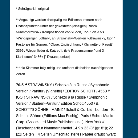
* Schrägstrich original.
** Angezeigt werden dreispaltig mit Editionsnummern nach
Distanzpunkten unter der gekasteten [einzigen] Rubrik
>Kammermusik< Kompositionen von >Bach, Joh. Seb.< bis
>Windsperger, Lothar<, an Strawinsky-Werken >Strawinsky, Igor /
Pastorale für Sopran, / Oboe, Englischhorn, / Klarinette u. Fagott°
3399 / Wiegenlieder d. Katze / f. tiefe Frauenstimme / und 3
Klarinetten° 3466< [° Distanzpunkte].
*** die Klammer folgt mittig und umfasst die beiden nachfolgenden
Zeilen.
64
70-5
STRAWINSKY / Scherzo à la Russe / Symphonic
Version / Partitur / [Vignette] / EDITION SCHOTT / 4553 //
IGOR STRAWINSKY / Scherzo à la Russe / Symphonic
Version / Studien-Partitur / Edition Schott 4553 / B.
SCHOTT'S SÖHNE · MAINZ / Schott & Co. Ltd., London · B.
Schott’s Söhne (Editions Max Eschig), Paris / Schott Music
Corp. (Associated Music Publishers Inc.), New York //
(Taschenpartitur klammergeheftet 14,9 x 23 (8° [gr. 8°]); 22
[22] Seiten + 4 Seiten Umschlag steifes Papier grauschwarz