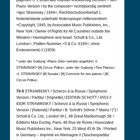
paginiert S. 1 unterhalb Kopftitel linksbündig zentriert >Two-
Piano Version / by the composer< rechtsbündig zentriert
>Igor Stravinsky / 1944<; Rechtsschutzvorbehalt 1.
Notentextseite unterhalb Notenspiegel mittenzentriert
>Copyright, 1945, by Associated Music Publishers, Inc.,
New York / Owner of Rights for All Countries outside the
Western / Hemisphere and Israel: Schott & Co., Ltd.
London<; Platten-Nummer >S & Co. 6184<; ohne
Endevermerk) // (1959)
* unter der Gattung >Piano Solo< werden angeführt >I.
STRAVINSKY [#] Circus Polka<, unter der Gattung >Two Pianos<
>I. STRAVINSKY [#] Sonata / [#] Concerto for two pianos / [#]
Circus Polka<.
70-5
STRAWINSKY / Scherzo à la Russe / Symphonic
Version / Partitur / [Vignette] / EDITION SCHOTT / 4553 //
IGOR STRAWINSKY / Scherzo à la Russe / Symphonic
Version / [Asterisk] / Partitur / B. Schott's Söhne /* Mainz / [°] /
Schott & Co. Ltd., London W.1, 48 Great Marlborough Str. /
Editions Max Eschig, Paris, 48 Rue de Rome / Associated
Music Publishers Inc., New York, 25 West 45 th Str. / Printed
in Germany – Imprimé en Allemagne // (Taschenpartitur