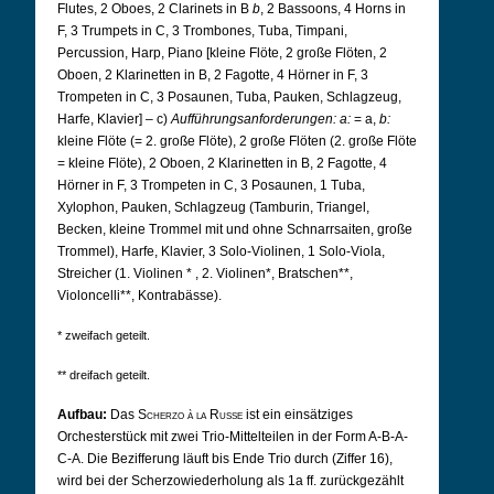
Flutes, 2 Oboes, 2 Clarinets in B
b
, 2 Bassoons, 4 Horns in
F, 3 Trumpets in C, 3 Trombones, Tuba, Timpani,
Percussion, Harp, Piano [kleine Flöte, 2 große Flöten, 2
Oboen, 2 Klarinetten in B, 2 Fagotte, 4 Hörner in F, 3
Trompeten in C, 3 Posaunen, Tuba, Pauken, Schlagzeug,
Harfe, Klavier] – c)
Aufführungsanforderungen:
a:
= a,
b:
kleine Flöte (= 2. große Flöte), 2 große Flöten (2. große Flöte
= kleine Flöte), 2 Oboen, 2 Klarinetten in B, 2 Fagotte, 4
Hörner in F, 3 Trompeten in C, 3 Posaunen, 1 Tuba,
Xylophon, Pauken, Schlagzeug (Tamburin, Triangel,
Becken, kleine Trommel mit und ohne Schnarrsaiten, große
Trommel), Harfe, Klavier, 3 Solo-Violinen, 1 Solo-Viola,
Streicher (1.
Violinen
*
, 2. Violinen*, Bratschen**,
Violoncelli**, Kontrabässe).
* zweifach geteilt.
** dreifach geteilt.
Aufbau:
Das
Scherzo à la Russe
ist ein einsätziges
Orchesterstück mit zwei Trio-Mittelteilen in der Form A-B-A-
C-A. Die Bezifferung läuft bis Ende Trio durch (Ziffer 16),
wird bei der Scherzowiederholung als 1a ff. zurückgezählt