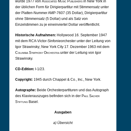
wurde 1977 von
Associated Music Publishers
in New York in
der üblichen Form für Dirigierpartitur mit Stimmensatz unter
der Platten-Nummer AMP-7607 (35 Dollar), Dirigierpartitur
ohne Stimmensatz (5 Dollar) und als Satz von
Einzelstimmen zu je eineinviertel Dollar veröffentlicht.
Historische Aufnahmen:
Hollywood 16. September 1947
mit dem RCA-Victor-Sinfonieorchester unter der Leitung von
Igor Strawinsky; New York City 17. Dezember 1963 mit dem
Columbia Symphony Orchestra
unter der Leitung von Igor
Strawinsky.
CD-Edition:
I-1/23.
Copyright:
1945 durch Chappel & Co., Inc., New York.
Autographe:
Beide Orchesterpartituren und das Autograph
des Klavierauszuges befinden sich in der
Paul Sacher
Stiftung
Basel.
Ausgaben
a) Übersicht