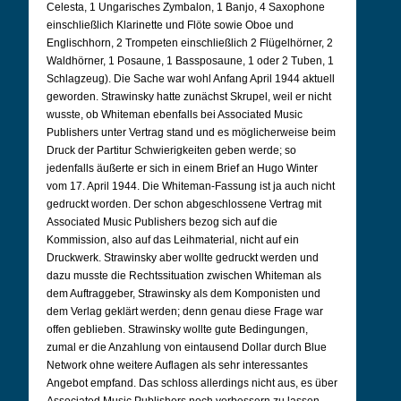
Celesta, 1 Ungarisches Zymbalon, 1 Banjo, 4 Saxophone
einschließlich Klarinette und Flöte sowie Oboe und
Englischhorn, 2 Trompeten einschließlich 2 Flügelhörner, 2
Waldhörner, 1 Posaune, 1 Bassposaune, 1 oder 2 Tuben, 1
Schlagzeug). Die Sache war wohl Anfang April 1944 aktuell
geworden. Strawinsky hatte zunächst Skrupel, weil er nicht
wusste, ob Whiteman ebenfalls bei Associated Music
Publishers unter Vertrag stand und es möglicherweise beim
Druck der Partitur Schwierigkeiten geben werde; so
jedenfalls äußerte er sich in einem Brief an Hugo Winter
vom 17. April 1944. Die Whiteman-Fassung ist ja auch nicht
gedruckt worden. Der schon abgeschlossene Vertrag mit
Associated Music Publishers bezog sich auf die
Kommission, also auf das Leihmaterial, nicht auf ein
Druckwerk. Strawinsky aber wollte gedruckt werden und
dazu musste die Rechtssituation zwischen Whiteman als
dem Auftraggeber, Strawinsky als dem Komponisten und
dem Verlag geklärt werden; denn genau diese Frage war
offen geblieben. Strawinsky wollte gute Bedingungen,
zumal er die Anzahlung von eintausend Dollar durch Blue
Network ohne weitere Auflagen als sehr interessantes
Angebot empfand. Das schloss allerdings nicht aus, es über