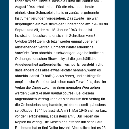
findet sich der Hinweis, dass die Firma die Partitur am 3.
August 1944 erhalten hat. Für die einzelnen, heute
einheitlichen Scherzoteile hatte er zunächst getrennte
Instrumentierungen vorgesehen. Das zweite Trio war
ursprünglich ein zweistimmiger Kinderchor-Satz in A-Dur für
Sopran und Alt, der mit 18. Januar 1943 datiert ist.
Inzwischen beschwerte er sich mit Schreiben vom 8.
Oktober 1944 ziemlich bitter wieder einmal über einen
ausstehenden Vertrag. Er macht Winter erhebliche
Vorwürfe. Dem ohnehin in schwieriger Lage befindlichen
Ordnungsmenschen Strawinsky ist die geschäftliche
Angelegenheit außerordentlich wichtig. Er versteht nicht,
dass andere das alles etwas leichter nehmen, wenn es
ohnehin klar ist. Er hofft (
Let us hope
), und es klingt für
empfindliche Gemüter fast schon nach Zerwürfnis, dass im
Verlag die Dinge zukünftig ihren normalen Weg gehen
werden (
will take their normal course
). Bei diesem
angemahnten Vertrag kann es sich nur um den Vertrag für
die Orchesterfassung handeln, mit der er somit spätestens
seit Oktober 1944 befasst ist. Am 31. Mai 1945 steht er kurz
vor der Fertigstellung, spätestens am 5. Juli liegen die
Kopien im Verlag. Die Kosten dafür treffen ihn sehr. Laut
Rechnung hat er fünf Dollar bezahlt. Vermutlich sind es 23