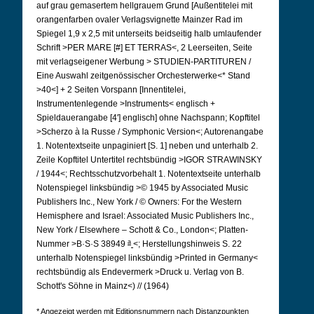
auf grau gemasertem hellgrauem Grund [Außentitelei mit
orangenfarben ovaler Verlagsvignette Mainzer Rad im
Spiegel 1,9 x 2,5 mit unterseits beidseitig halb umlaufender
Schrift >PER MARE [#] ET TERRAS<, 2 Leerseiten, Seite
mit verlagseigener Werbung > STUDIEN-PARTITUREN /
Eine Auswahl zeitgenössischer Orchesterwerke<* Stand
>40<] + 2 Seiten Vorspann [Innentitelei,
Instrumentenlegende >Instruments< englisch +
Spieldauerangabe [4'] englisch] ohne Nachspann; Kopftitel
>Scherzo à la Russe / Symphonic Version<; Autorenangabe
1. Notentextseite unpaginiert [S. 1] neben und unterhalb 2.
Zeile Kopftitel Untertitel rechtsbündig >IGOR STRAWINSKY
/ 1944<; Rechtsschutzvorbehalt 1.
Notentextseite unterhalb
Notenspiegel linksbündig >© 1945 by Associated Music
Publishers Inc., New York / © Owners: For the Western
Hemisphere and Israel: Associated Music Publishers Inc.,
New York / Elsewhere – Schott & Co., London<; Platten-
a
Nummer >B·S·S 38949
<; Herstellungshinweis S. 22
unterhalb Notenspiegel linksbündig >Printed in Germany<
rechtsbündig als Endevermerk >Druck u. Verlag von B.
Schott's Söhne in Mainz<) // (1964)
* Angezeigt werden mit Editionsnummern nach Distanzpunkten