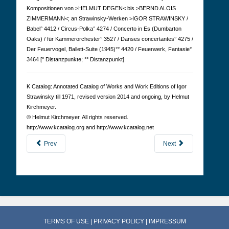
Kompositionen von >HELMUT DEGEN< bis >BERND ALOIS
ZIMMERMANN<; an Strawinsky-Werken >IGOR STRAWINSKY /
Babel° 4412 / Circus-Polka° 4274 / Concerto in Es (Dumbarton
Oaks) / für Kammerorchester° 3527 / Danses concertantes° 4275 /
Der Feuervogel, Ballett-Suite (1945)°° 4420 / Feuerwerk, Fantasie°
3464 [° Distanzpunkte; °° Distanzpunkt].
K Cat­a­log: Anno­tated Cat­a­log of Works and Work Edi­tions of Igor
Straw­in­sky till 1971, revised version 2014 and ongoing, by Hel­mut
Kirch­meyer.
© Hel­mut Kirch­meyer. All rights reserved.
http://www.kcatalog.org and http://www.kcatalog.net
Prev
Next
TERMS OF USE
|
PRIVACY POLICY
|
IMPRESSUM