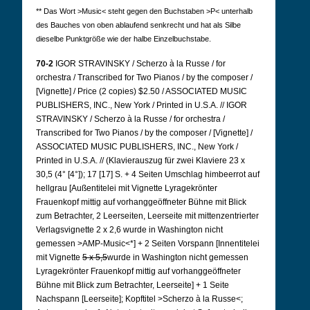
** Das Wort >Music< steht gegen den Buchstaben >P< unterhalb
des Bauches von oben ablaufend senkrecht und hat als Silbe
dieselbe Punktgröße wie der halbe Einzelbuchstabe.
70-2
IGOR STRAVINSKY / Scherzo à la Russe / for
orchestra / Transcribed for Two Pianos / by the composer /
[Vignette] / Price (2 copies) $2.50 / ASSOCIATED MUSIC
PUBLISHERS, INC., New York / Printed in U.S.A. // IGOR
STRAVINSKY / Scherzo à la Russe / for orchestra /
Transcribed for Two Pianos / by the composer / [Vignette] /
ASSOCIATED MUSIC PUBLISHERS, INC., New York /
Printed in U.S.A. // (Klavierauszug für zwei Klaviere 23 x
30,5 (4° [4°]); 17 [17] S. + 4 Seiten Umschlag himbeerrot auf
hellgrau [Außentitelei mit Vignette Lyragekrönter
Frauenkopf mittig auf vorhanggeöffneter Bühne mit Blick
zum Betrachter, 2 Leerseiten, Leerseite mit mittenzentrierter
Verlagsvignette 2 x 2,6 wurde in Washington nicht
gemessen >AMP-Music<*] + 2 Seiten Vorspann [Innentitelei
mit Vignette
5 x 5,5
wurde in Washington nicht gemessen
Lyragekrönter Frauenkopf mittig auf vorhanggeöffneter
Bühne mit Blick zum Betrachter, Leerseite] + 1 Seite
Nachspann [Leerseite]; Kopftitel >Scherzo à la Russe<;