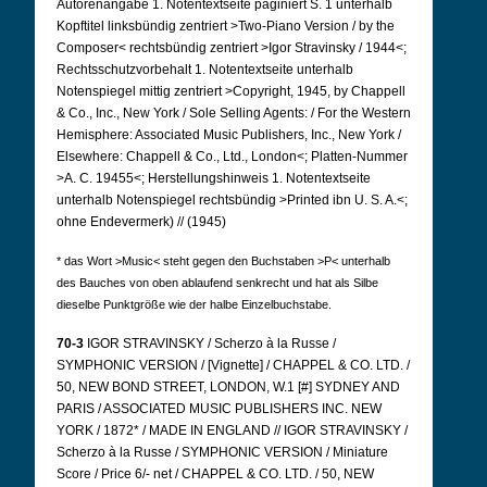
Autorenangabe 1.
Notentextseite paginiert S. 1 unterhalb
Kopftitel linksbündig zentriert >Two-Piano Version / by the
Composer< rechtsbündig zentriert >Igor Stravinsky / 1944<;
Rechtsschutzvorbehalt 1.
Notentextseite unterhalb
Notenspiegel mittig zentriert >Copyright, 1945, by Chappell
& Co., Inc., New York / Sole Selling Agents: / For the Western
Hemisphere: Associated Music Publishers, Inc., New York /
Elsewhere: Chappell & Co., Ltd., London<; Platten-Nummer
>A. C. 19455<; Herstellungshinweis 1.
Notentextseite
unterhalb Notenspiegel rechtsbündig >Printed ibn U. S. A.<;
ohne Endevermerk) // (1945)
* das Wort >Music< steht gegen den Buchstaben >P< unterhalb
des Bauches von oben ablaufend senkrecht und hat als Silbe
dieselbe Punktgröße wie der halbe Einzelbuchstabe.
70-3
IGOR STRAVINSKY / Scherzo à la Russe /
SYMPHONIC VERSION / [Vignette] / CHAPPEL & CO. LTD. /
50, NEW BOND STREET, LONDON, W.1 [#] SYDNEY AND
PARIS / ASSOCIATED MUSIC PUBLISHERS INC. NEW
YORK / 1872* / MADE IN ENGLAND // IGOR STRAVINSKY /
Scherzo à la Russe / SYMPHONIC VERSION / Miniature
Score / Price 6/- net / CHAPPEL & CO. LTD. / 50, NEW