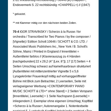
2-22 linksbündig-rechtsbündig:] >38449 [#] Chappell<;
Endevermerk S. 22 rechtsbündig >CHAPPELL<) // (1947)
* gekastet.
** mit Klammer mittig vor den nächsten beiden Zeilen.
70-4
IGOR STRAVINSKY / Scherzo à la Russe / for
orchestra / Transcribed for Two Pianos / by the composer /
[Vignette] / Edition Schott 10646 / SCHOTT & CO. LTD. /
Associated Music Publishers Inc., New York / B. Schott's
Söhne, Mainz / Printed in England // Innentitelei =
Außentitelei farblos // (Klavierauszug zu 4 Händen
[nachgebunden] 22 x 29,2 (4° [Lex. 8°]); 17 [17] Seiten + 4
Seiten Umschlag schwarz auf kamelhaarbraun strukturiert
[Außentitelei mit mittenzentrierter Vignette 5 x 5,6
Lyragekrönter Frauenkopf mittig auf vorhanggeöffneter
Bühne mit Blick zum Betrachter, 2 Leerseiten, Seite mit
verlagseigener Werbung >CONTEMPORARY PIANO
MUSIC SCHOTT & LTD<* ohne Stand] + 2 Seiten Vorspann
[Innentitelei, Leerseite] + 1 Seite Nachspann [Leerseite] +
inliegendem 2. Exemplar ohne eigenen Umschlag; Kopftitel
>Scherzo à la Russe<; Autorenangabe 1. Notentextseite