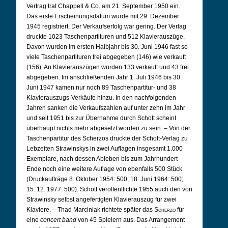
Vertrag trat Chappell & Co. am 21. September 1950 ein.
Das erste Erscheinungsdatum wurde mit 29. Dezember
1945 registriert. Der Verkaufserfolg war gering. Der Verlag
druckte 1023 Taschenpartituren und 512 Klavierauszüge.
Davon wurden im ersten Halbjahr bis 30. Juni 1946 fast so
viele Taschenpartituren frei abgegeben (146) wie verkauft
(156). An Klavierauszügen wurden 133 verkauft und 43 frei
abgegeben. Im anschließenden Jahr 1. Juli 1946 bis 30.
Juni 1947 kamen nur noch 89 Taschenpartitur- und 38
Klavierauszugs-Verkäufe hinzu. In den nachfolgenden
Jahren sanken die Verkaufszahlen auf unter zehn im Jahr
und seit 1951 bis zur Übernahme durch Schott scheint
überhaupt nichts mehr abgesetzt worden zu sein. –
Von der
Taschenpartitur des Scherzos druckte der Schott-Verlag zu
Lebzeiten Strawinskys in zwei Auflagen insgesamt 1.000
Exemplare, nach dessen Ableben bis zum Jahrhundert-
Ende noch eine weitere Auflage von ebenfalls 500 Stück
(Druckaufträge 8. Oktober 1954: 500; 18. Juni 1964: 500;
15. 12. 1977: 500). Schott veröffentlichte 1955 auch den von
Strawinsky selbst angefertigten Klavierauszug für zwei
Klaviere. – Thad Marciniak richtete später das
Scherzo
für
eine
concert band
von 45 Spielern aus. Das Arrangement