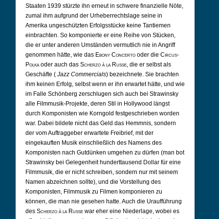
Staaten 1939 stürzte ihn erneut in schwere finanzielle Nöte,
zumal ihm aufgrund der Urheberrechtslage seine in
Amerika ungeschützten Erfolgsstücke keine Tantiemen
einbrachten. So komponierte er eine Reihe von Stücken,
die er unter anderen Umständen vermutlich nie in Angriff
genommen hätte, wie das
Ebony Concerto
oder die
Circus-
Polka
oder auch das
Scherzo à la Russe
, die er selbst als
Geschäfte (
Jazz Commercials
) bezeichnete. Sie brachten
ihm keinen Erfolg, selbst wenn er ihn erwartet hätte, und wie
im Falle Schönberg zerschlugen sich auch bei Strawinsky
alle Filmmusik-Projekte, deren Stil in Hollywood längst
durch Komponisten wie Korngold festgeschrieben worden
war. Dabei bildete nicht das Geld das Hemmnis, sondern
der vom Auftraggeber erwartete Freibrief, mit der
eingekauften Musik einschließlich des Namens des
Komponisten nach Gutdünken umgehen zu dürfen (man bot
Strawinsky bei Gelegenheit hunderttausend Dollar für eine
Filmmusik, die er nicht schreiben, sondern nur mit seinem
Namen abzeichnen sollte), und die Vorstellung des
Komponisten, Filmmusik zu Filmen komponieren zu
können, die man nie gesehen hatte. Auch die Uraufführung
des
Scherzo à la Russe
war eher eine Niederlage, wobei es