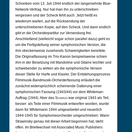
Schreiben vom 13. Juli 1944 endlich der langersehnte Blue-
Network-Vertrag. Nur hat man ihn zu unterschreiben
vergessen und der Scheck fehlt auch. Jetzt heißt es
wiederum warten, auf die Rücksendung der
unterschriebenen Kopie, auf den Scheck. Und dann endlich
gibt er die Orchesterpartitur zur Versendung frei.
Anschließend (vielleicht sogar schon parallel dazu) geht es
um die Fertigstellung seiner symphonischen Version, die
ihm streckenweise zusehends Schwierigkeiten bereitete.
Die Originalfassung im Trio-Kanon beispielsweise schien
ihm in der Besetzung mit Mandoline und Gitarre leichter und
schwebender zu wirken als die symphonische Version
dieser Stelle für Harfe und Klavier. Der Entstehungsprozess
Filmmusik-Bandmusik-Orchesterfassung erläutert die
zunächst widersprüchlich scheinende Datierung einer
symphonischen Fassung (1943/44) vor dem Whiteman-
Auftrag (1944). Aber das
Scherzo
war original 1943 als Teil,
besser: als Teile einer Filmmusik entworfen worden, wurde
dann für Whitemann 1944 umgearbeitet und neuerlich
1944-1945 für Symphonieorchester umgeschrieben. Wann
Strawinsky genau mit dieser Arbeit begonnen hat, steht
offen. Im Briefwechsel mit Associated Music Publishers