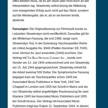
offen bleiben muss, ob es am Stück oder nicht doch an der
Interpretation lag. Strawinsky selbst bezog die Mitteilung
vom mangelnden Erfolg auch nicht auf das Stück, sondern
auf die Wiedergabe, die er, als er sie kennen lernte,
ablehnte.
Fassungen:
Die Originalfassung zur Filmmusik wurde zu
Lebzeiten Strawinskys nicht veröffentlicht. Dasselbe gilt für
die Whiteman-Fassung, die erst 1996, lange nach
Strawinskys Tod, in der Eulenburg-Taschenpartitur-Reihe
als Urtext-Ausgabe No. 8049 (Platten-Nummer: EE 7045)
einer
Version for Jazz ensemble (1944)
erschien. Der
Vertrag mit
The Blue Network Company Inc
.
, wurde vom
Sender am 13. Juli 1944 unterzeichnet und von Strawinsky
am 15. Juli 1944 gegengezeichnet. Strawinsky erhielt für
die Arbeit zweimal 500 Dollar. Die Symphonische Fassung
dagegen kam als Taschenpartitur schon 1945 bei
Associated Music Publishers in New York, 1947 bei
Chappell in London und 1955 bei Schott in Mainz und als
von Strawinsky selbst angefertigter Klavierauszug für zwei
Klaviere 1945 bei Associated Music Publishers und 1955
bei Schott heraus. Der Vertrag mit Associated Music
Publishers trägt das Datum 11. September 1944. In diesen