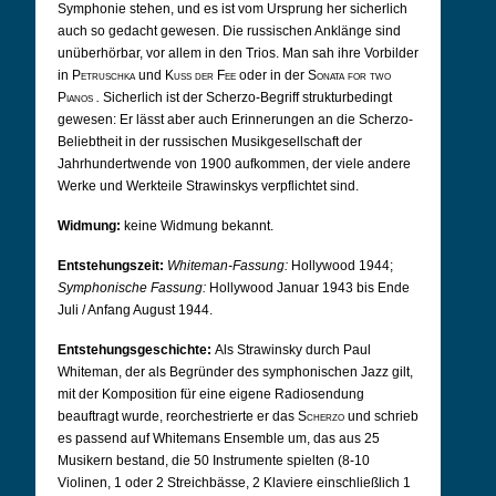
Symphonie stehen, und es ist vom Ursprung her sicherlich
auch so gedacht gewesen. Die russischen Anklänge sind
unüberhörbar, vor allem in den Trios. Man sah ihre Vorbilder
in
Petruschka
und
Kuss der Fee
oder in der
Sonata for two
Pianos
.
Sicherlich ist der Scherzo-Begriff strukturbedingt
gewesen: Er lässt aber auch Erinnerungen an die Scherzo-
Beliebtheit in der russischen Musikgesellschaft der
Jahrhundertwende von 1900 aufkommen, der viele andere
Werke und Werkteile Strawinskys verpflichtet sind.
Widmung:
keine Widmung bekannt.
Entstehungszeit:
Whiteman-Fassung:
Hollywood 1944;
Symphonische Fassung:
Hollywood Januar 1943 bis Ende
Juli / Anfang August 1944.
Entstehungsgeschichte:
Als Strawinsky durch Paul
Whiteman, der als Begründer des symphonischen Jazz gilt,
mit der Komposition für eine eigene Radiosendung
beauftragt wurde, reorchestrierte er das
Scherzo
und schrieb
es passend auf Whitemans Ensemble um, das aus 25
Musikern bestand, die 50 Instrumente spielten (8-10
Violinen, 1 oder 2 Streichbässe, 2 Klaviere einschließlich 1