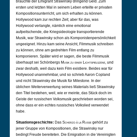
brauchte der Emigrant Strawinsky dringend Geld. Zum
ersten und letzten Mal in seinem Leben erteilte er privaten
Kompositionsunterricht, um sich erhalten zu können.
Hollywood kam zur rechten Zeit; aber für das, was
Hollywood verlangte, nämlich eine emotional
aufpeitschende, die Kriegsideologie transportierende
Musik, war Strawinsky schon als Komponistenpersönlichkeit
ungeeignet. Hinzu kam seine Ansicht, Filmmusik schreiben
zu können, ohne am gedrehten Film entlang zu
komponieren. Später wird er sagen, die beste Filmmusik
überhaupt sei Schönbergs
Musik zu einer Lichtspielszene
, und
zwar deshalb, weil dazu kein Film existiere. Beides war für
Hollywood unannehmbar, und so schrieb Aaron Copland
und nicht Strawinsky die Musik für Milestone. In der
üblichen Weiterverwertung seines Materials ließ Strawinsky
den Titel bestehen, weil, wie er meinte, das Stück doch im
Geiste der russischen Volksmusik geschrieben worden sei,
ohne dass er ein echtes russisches Volkslied verwendet
habe.
Situationsgeschichte:
Das
Scherzo à la Russe
gehört zu
jener Gruppe von Kompositionen, die Strawinsky nur
bedingt Freude bereiteten. Die Emigration in die Vereinigten