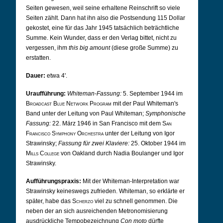
Seiten gewesen, weil seine erhaltene Reinschrift so viele
Seiten zählt. Dann hat ihn also die Postsendung 115 Dollar
gekostet, eine für das Jahr 1945 tatsächlich beträchtliche
Summe. Kein Wunder, dass er den Verlag bittet, nicht zu
vergessen, ihm
this big amount
(diese große Summe) zu
erstatten.
Dauer:
etwa 4'.
Uraufführung:
Whiteman-Fassung:
5. September 1944 im
Broadcast Blue Network Program
mit der Paul Whiteman's
Band unter der Leitung von Paul Whiteman;
Symphonische
Fassung:
22. März 1946 in San Francisco mit dem
San
Francisco Symphony Orchestra
unter der Leitung von Igor
Strawinsky;
Fassung für zwei Klaviere:
25. Oktober 1944 im
Mills College
von Oakland durch Nadia Boulanger und Igor
Strawinsky.
Aufführungspraxis:
Mit der Whiteman-Interpretation war
Strawinsky keineswegs zufrieden. Whiteman, so erklärte er
später, habe das
Scherzo
viel zu schnell genommen. Die
neben der an sich ausreichenden Metronomisierung
ausdrückliche Tempobezeichnung
Con moto
dürfte