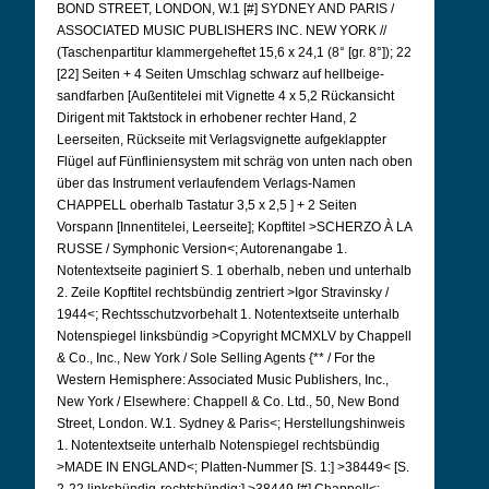
BOND STREET, LONDON, W.1 [#] SYDNEY AND PARIS /
ASSOCIATED MUSIC PUBLISHERS INC.
NEW YORK //
(Taschenpartitur klammergeheftet 15,6 x 24,1 (8° [gr. 8°]); 22
[22] Seiten + 4 Seiten Umschlag schwarz auf hellbeige-
sandfarben [Außentitelei mit Vignette 4 x 5,2 Rückansicht
Dirigent mit Taktstock in erhobener rechter Hand, 2
Leerseiten, Rückseite mit Verlagsvignette aufgeklappter
Flügel
auf Fünfliniensystem mit schräg von unten nach oben
über das Instrument verlaufendem Verlags-Namen
CHAPPELL oberhalb Tastatur 3,5 x 2,5 ] + 2 Seiten
Vorspann [Innentitelei, Leerseite]; Kopftitel >SCHERZO À LA
RUSSE / Symphonic Version<; Autorenangabe 1.
Notentextseite paginiert S. 1 oberhalb, neben und unterhalb
2. Zeile Kopftitel rechtsbündig zentriert >Igor Stravinsky /
1944<; Rechtsschutzvorbehalt 1. Notentextseite unterhalb
Notenspiegel linksbündig >Copyright MCMXLV by Chappell
& Co., Inc., New York / Sole Selling Agents {** / For the
Western Hemisphere: Associated Music Publishers, Inc.,
New York / Elsewhere: Chappell & Co. Ltd., 50, New Bond
Street, London.
W.1. Sydney & Paris<; Herstellungshinweis
1.
Notentextseite unterhalb Notenspiegel rechtsbündig
>MADE IN ENGLAND<; Platten-Nummer [S. 1:] >38449< [S.