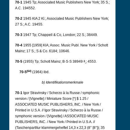
70-1
1945 Tp; Associated Music Publishers New York; 35 S.;
A.C. 194552.
70-2
1945 KlA 2 Kl.; Associated Music Publishers New York;
27 S.; A.C. 19455.
70-3
1947 Tp; Chappell & Co, London; 22 S.; 38449.
70-4
1955 [1959] KlA; Assoc. Music Publ. New York / Schott
Mainz; 17 S.; S & Co. 6184; 10646.
a
70-5
(1955) Tp; Schott Mainz; B·S·S 38949
; 4553.
(64)
70-5
(1964) ibd.
b) Identifikationsmerkmale
70-1
Igor Stravinsky / Scherzo à la Russe / symphonic
version / [Vignette] / Miniature Score [*] $ 1.25 /
ASSOCIATED MUSIC PUBLISHERS, INC. / New York /
Printed in U.S.A. // Igor Stravinsky / Scherzo à la Russe /
symphonic version / [Vignette] / ASSOCIATED MUSIC
PUBLISHERS, INC. / New York / Printed in U.S.A. //
(Taschenpartitur klammergeheftet 14,3 x 22,3 (8° [8°]); 35