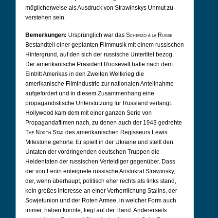
möglicherweise als Ausdruck von Strawinskys Unmut zu
verstehen sein.
Bemerkungen:
Ursprünglich war das
Scherzo à la Russe
Bestandteil einer geplanten Filmmusik mit einem russischen
Hintergrund, auf den sich der russische Untertitel bezog.
Der amerikanische Präsident Roosevelt hatte nach dem
Eintritt Amerikas in den Zweiten Weltkrieg die
amerikanische Filmindustrie zur nationalen Anteilnahme
aufgefordert und in diesem Zusammenhang eine
propagandistische Unterstützung für Russland verlangt.
Hollywood kam dem mit einer ganzen Serie von
Propagandafilmen nach, zu denen auch der 1943 gedrehte
The North Star
des amerikanischen Regisseurs Lewis
Milestone gehörte. Er spielt in der Ukraine und stellt den
Untaten der vordringenden deutschen Truppen die
Heldentaten der russischen Verteidiger gegenüber. Dass
der von Lenin enteignete russische Aristokrat Strawinsky,
der, wenn überhaupt, politisch eher rechts als links stand,
kein großes Interesse an einer Verherrlichung Stalins, der
Sowjetunion und der Roten Armee, in welcher Form auch
immer, haben konnte, liegt auf der Hand. Andererseits