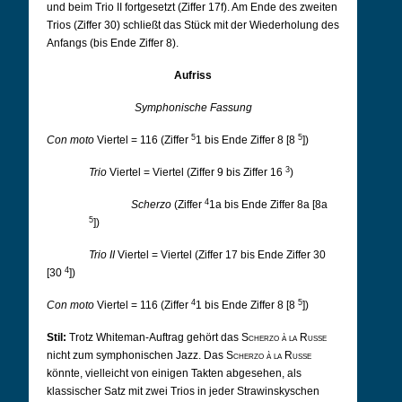
und beim Trio II fortgesetzt (Ziffer 17f). Am Ende des zweiten
Trios (Ziffer 30) schließt das Stück mit der Wiederholung des
Anfangs (bis Ende Ziffer 8).
Aufriss
Symphonische Fassung
5
5
Con moto
Viertel = 116 (Ziffer
1 bis Ende Ziffer 8 [8
])
3
Trio
Viertel = Viertel (Ziffer 9 bis Ziffer 16
)
4
Scherzo
(Ziffer
1a bis Ende Ziffer 8a [8a
5
])
Trio II
Viertel = Viertel (Ziffer 17 bis Ende Ziffer 30
4
[30
])
4
5
Con moto
Viertel = 116 (Ziffer
1 bis Ende Ziffer 8 [8
])
Stil:
Trotz Whiteman-Auftrag gehört das
Scherzo à la Russe
nicht zum symphonischen Jazz. Das
Scherzo à la Russe
könnte, vielleicht von einigen Takten abgesehen, als
klassischer Satz mit zwei Trios in jeder Strawinskyschen