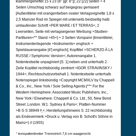
klammergeheftet 15 x 23 (8° [gr. 8°]); 22 [22] Seiten + 4
Seiten Umschlag schwarz auf beigegrau gemasert
[Außentitelei mit orangenfarben ovaler Verlagsvignette 1,8 x
2,5 Mainzer Rad im Spiegel mit unterseits beidseitig halb
umlaufender Schrift >PER MARE / ET TERRAS<, 2
Leerseiten, Seite mit verlagseigener Werbung >Studien-
Partituren<** Stand >45<] + 2 Seiten Vorspann [Innentitelei,
Instrumentenlegende >Instruments< englisch +
Spieldauerangabe [4'] englisch]; Kopftitel >SCHERZO À LA
RUSSE / Symphonic Version<; Autorenangabe 1.
Notentextseite unpaginiert [S. 1] neben und unterhalb 2.
Zeile Koptitel rechtsbündig zentriert >IGOR STRAVINSKY /
1944<; Rechtsschutzvorbehalt 1.
Notentextseite unterhalb
Notenspiegel linksbündig >Copyright MCMXLV by Chappell
& Co., Inc., New York / Sole Selling Agents:{*** For the
Western Hemisphere: Associated Music Publishers, Inc.,
New York / Elsewhere: Chappell & Co. Ltd., 50, New Bond
Street
,
London.
W.1. Sydney & Paris<; Platten-Nummer
a
>B·S·S 38949
<; Herstellungshinweis S. 22 rechtsbündig
als Endevermerk >Druck u. Verlag von B. Schott's Söhne in
Mainz<) // (1955)
° textspaltenbreiter Trennstrich 7,6 cm waagerecht.