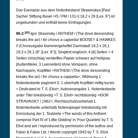
Das Exemplar aus dem Notenbestand Strawinskys [Paul
Sacher Stiftung Basel >IS / PM / 131<] 18,2 x 26 [Lex. 8°] ist
ungebunden und enthält keine Eintragungen.
[65]
96-2
Igor Stravinsky / ANTHEM / (The dove descending
breaks the air) /
for chorus a cappella
/ BOOSEY & HAWKES
// (Chorausgabe klammergeheftet Darmstadt 18,3 x 26,1
19,3 x 26,1 (8° [Lex. 8°]); Singtext englisch; 4 [4] Seiten + 4
Seiten Umschlag versteiftes Papier schwarz auf hellgrau
[Außentitelei, 3 Leerseiten] ohne Vorspann, ohne
Nachspann; Kopftitel >ANTHEM / (The dove descending
breaks the air) / for chorus a cappella<; Widmung 1.
Notentextseite paginiert S. 1 oberhalb Kopftitel mittig kursiv
>
Dedicated to T. S. Eliot
<; Autorenangabe 1. Notentextseite
unter Titel linksbündig >T. S. Eliot< rechtsbündig >IGOR
STRAVINSKY / 1962<; Rechtsschutzvorbehalt 1.
Notentextseite unterhalb Notenspiegel linksbündig mit
Einrückung der 1. Textzeile >The words of this Anthem
comprise Part IV of 'Little Gidding' in 'Four Quartets' by T. S.
Eliot and are / reproduced by permission of the author and
Faber & Faber Ltd. / Words copyright 1943 by T. S. Eliot.