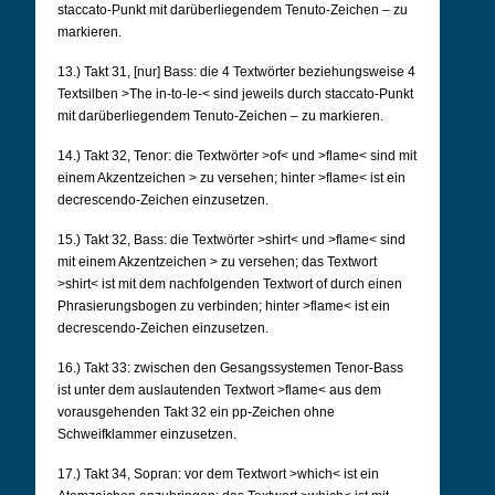
staccato-Punkt mit darüberliegendem Tenuto-Zeichen – zu
markieren.
13.) Takt 31, [nur] Bass: die 4 Textwörter beziehungsweise 4
Textsilben >The in-to-le-< sind jeweils
durch staccato-Punkt
mit darüberliegendem Tenuto-Zeichen – zu markieren.
14.) Takt 32, Tenor: die Textwörter >of< und >flame< sind mit
einem Akzentzeichen > zu versehen;
hinter >flame< ist ein
decrescendo-Zeichen einzusetzen.
15.) Takt 32, Bass: die Textwörter >shirt< und >flame< sind
mit einem Akzentzeichen > zu versehen;
das Textwort
>shirt< ist mit dem nachfolgenden Textwort of durch einen
Phrasierungsbogen
zu verbinden; hinter >flame< ist ein
decrescendo-Zeichen einzusetzen.
16.) Takt 33: zwischen den Gesangssystemen Tenor-Bass
ist unter dem auslautenden Textwort
>flame< aus dem
vorausgehenden Takt 32 ein pp-Zeichen ohne
Schweifklammer
einzusetzen.
17.) Takt 34, Sopran: vor dem Textwort >which< ist ein