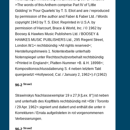
>The words of this Anthem comprise Part IV of 'Little
Gidding' in 'Four Quartets' by T. S. Eliot and are / reproduced
by permission of the author and Faber & Faber Ltd. / Words
copyright 1943 by T. S. Eliot. Reprinted in U.S.A. by
permission of Harcourt, Brace & World, Inc. / © 1962 by
Boosey & Hawkes Music Publishers Ltd. / BOOSEY &
HAWKES MUSIC PUBLISHERS Ltd., 295 Regent Street,
London.W.1< rechtsbündig >All rights reserved<;
Herstellungshinweis 1.
Notentextseite unterhalb
Notenspiegel unter Rechtsschutzvorbehalt rechtsbündig
>Printed in England<; Platten-Nummer >B. & H. 18998<;
Kompositionsschlussdatierung S. 4 neben letztem Takt
quergesetzt >Hollywood, Cal. / January 2, 1962<) // (1962)
Straw1
96-2
Strawinskys Nachlassexemplar 19 x 27,9 [Lex. 8°] ist neben
und unterhalb des Kopftitels rechtsbündig mit >IStr / Toronto
/ 29 Apr. 1962<.signiert und datiert und enthält die unter
®
Korrekturen / Errata
aufgelisteten in rot vorgenommenen
Verbesserungen.
Straw2
96-2