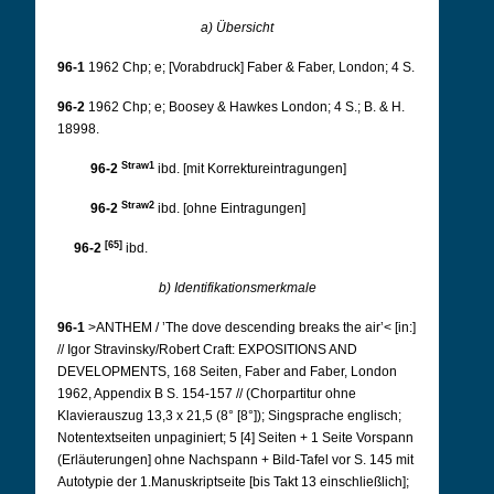
a) Übersicht
96-1
1962 Chp; e; [Vorabdruck] Faber & Faber, London; 4 S.
96-2
1962 Chp; e; Boosey & Hawkes London; 4 S.; B. & H.
18998.
Straw1
96-2
ibd. [mit Korrektureintragungen]
Straw2
96-2
ibd. [ohne Eintragungen]
[65]
96-2
ibd.
b) Identifikationsmerkmale
96-1
>ANTHEM / ’The dove descending breaks the air’< [in:]
// Igor Stravinsky/Robert Craft: EXPOSITIONS AND
DEVELOPMENTS, 168 Seiten, Faber and Faber, London
1962, Appendix B S. 154-157 // (Chorpartitur ohne
Klavierauszug 13,3 x 21,5 (8° [8°]); Singsprache englisch;
Notentextseiten unpaginiert; 5 [4] Seiten + 1 Seite Vorspann
(Erläuterungen] ohne Nachspann + Bild-Tafel vor S. 145 mit
Autotypie der 1.Manuskriptseite [bis Takt 13 einschließlich];