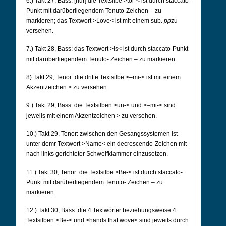
6.) Takt 27, Bass: [nur] die Textsilbe >tor-< ist durch staccato-
Punkt mit darüberliegendem
Tenuto-Zeichen – zu
markieren; das Textwort >Love< ist mit einem sub.
pp
zu
versehen.
7.) Takt 28, Bass: das Textwort >is< ist durch staccato-Punkt
mit darüberliegendem Tenuto-
Zeichen – zu markieren.
8) Takt 29, Tenor: die dritte Textsilbe >–mi-< ist mit einem
Akzentzeichen > zu versehen.
9.) Takt 29, Bass: die Textsilben >un-< und >–mi-< sind
jeweils mit einem Akzentzeichen > zu
versehen.
10.) Takt 29, Tenor: zwischen den Gesangssystemen ist
unter demr Textwort >Name< ein
decrescendo-Zeichen mit
nach links gerichteter Schweifklammer einzusetzen.
11.) Takt 30, Tenor: die Textsilbe >Be-< ist durch staccato-
Punkt mit darüberliegendem Tenuto-
Zeichen – zu
markieren.
12.) Takt 30, Bass: die 4 Textwörter beziehungsweise 4
Textsilben >Be-< und >hands that wove< sind
jeweils durch