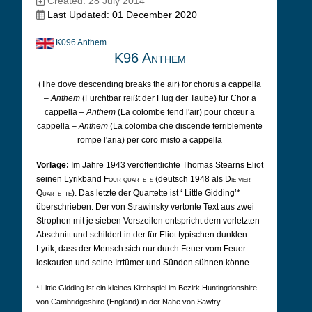
Created: 28 July 2014
Last Updated: 01 December 2020
K096 Anthem
K96 Anthem
(The dove descending breaks the air) for chorus a cappella
–
Anthem
(Furchtbar reißt der Flug der Taube) für Chor a
cappella –
Anthem
(La colombe fend l'air) pour chœur a
cappella –
Anthem
(La colomba che discende terriblemente
rompe l'aria) per coro misto a cappella
Vorlage:
Im Jahre 1943 veröffentlichte Thomas Stearns Eliot
seinen Lyrikband
Four quartets
(deutsch 1948 als
Die vier
Quartette
). Das letzte der Quartette ist
‘
Little Gidding’*
überschrieben. Der von Strawinsky vertonte Text aus zwei
Strophen mit je sieben Verszeilen entspricht dem vorletzten
Abschnitt und schildert in der für Eliot typischen dunklen
Lyrik, dass der Mensch sich nur durch Feuer vom Feuer
loskaufen und seine Irrtümer und Sünden sühnen könne.
* Little Gidding ist ein kleines Kirchspiel im Bezirk
Huntingdonshire
von Cambridgeshire (England) in der Nähe von Sawtry.