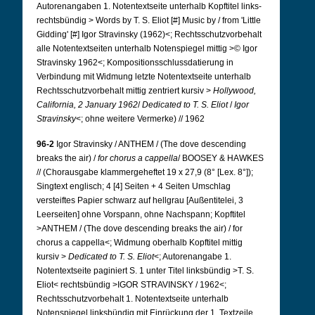
Autorenangaben 1. Notentextseite unterhalb Kopftitel links-
rechtsbündig > Words by T. S. Eliot [#] Music by / from 'Little
Gidding' [#] Igor Stravinsky (1962)<; Rechtsschutzvorbehalt
alle Notentextseiten unterhalb Notenspiegel mittig >© Igor
Stravinsky 1962<; Kompositionsschlussdatierung in
Verbindung mit Widmung letzte Notentextseite unterhalb
Rechtsschutzvorbehalt mittig zentriert kursiv >
Hollywood,
California, 2 January 1962
/
Dedicated to T. S. Eliot
/
Igor
Stravinsky
<; ohne weitere Vermerke) // 1962
96-2
Igor Stravinsky / ANTHEM / (The dove descending
breaks the air) /
for chorus a cappella
/ BOOSEY & HAWKES
// (Chorausgabe klammergeheftet 19 x 27,9 (8° [Lex. 8°]);
Singtext englisch; 4 [4] Seiten + 4 Seiten Umschlag
versteiftes Papier schwarz auf hellgrau [Außentitelei, 3
Leerseiten] ohne Vorspann, ohne Nachspann; Kopftitel
>ANTHEM / (The dove descending breaks the air) / for
chorus a cappella<; Widmung oberhalb Kopftitel mittig
kursiv >
Dedicated to T. S. Eliot
<; Autorenangabe 1.
Notentextseite paginiert S. 1 unter Titel linksbündig >T. S.
Eliot< rechtsbündig >IGOR STRAVINSKY / 1962<;
Rechtsschutzvorbehalt 1.
Notentextseite unterhalb
Notenspiegel linksbündig mit Einrückung der 1. Textzeile