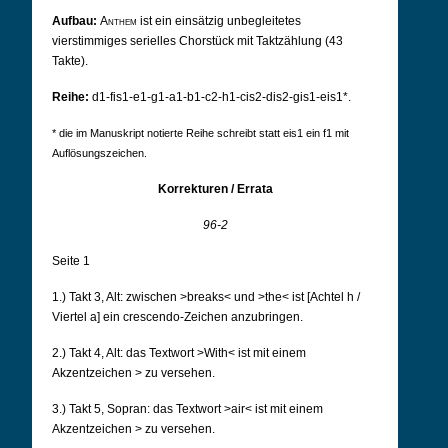
Aufbau:
Anthem
ist ein einsätzig unbegleitetes
vierstimmiges serielles Chorstück mit Taktzählung (43
Takte).
Reihe:
d1-fis1-e1-g1-a1-b1-c2-h1-cis2-dis2-gis1-eis1*.
* die im Manuskript notierte Reihe schreibt statt eis1 ein f1 mit
Auflösungszeichen.
Korrekturen / Errata
96-2
Seite 1
1.) Takt 3, Alt: zwischen >breaks< und >the< ist [Achtel h /
Viertel a] ein crescendo-Zeichen
anzubringen.
2.) Takt 4, Alt: das Textwort >With< ist mit einem
Akzentzeichen > zu versehen.
3.) Takt 5, Sopran: das Textwort >air< ist mit einem
Akzentzeichen > zu versehen.