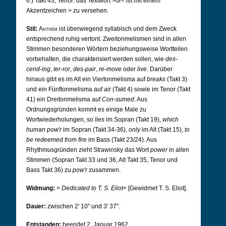
6.) Takt 43, Tenor: das Textwort >or< ist mit einem
Akzentzeichen > zu versehen.
Stil:
Anthem
ist überwiegend syllabisch und dem Zweck
entsprechend ruhig vertont. Zweitonmelismen sind in allen
Stimmen besonderen Wörtern beziehungsweise Wortteilen
vorbehalten, die charakterisiert werden sollen, wie
des-
cend-ing
,
ter-ror
,
des-pair
,
re-move
oder
live
. Darüber
hinaus gibt es im Alt ein Viertonmelisma auf
breaks
(Takt 3)
und ein Fünftonmelisma auf
air
(Takt 4) sowie im Tenor (Takt
41) ein Dreitonmelisma auf
Con-sumed
. Aus
Ordnungsgründen kommt es einige Male zu
Wortwiederholungen, so
lies
im Sopran (Takt 19),
which
human pow'r
im Sopran (Takt 34-36),
only
im Alt (Takt 15),
to
be redeemed from fire
im Bass (Takt 23/24). Aus
Rhythmusgründen zieht Strawinsky das Wort
power
in allen
Stimmen (Sopran Takt 33 und 36, Alt Takt 35, Tenor und
Bass Takt 36) zu
pow'r
zusammen.
Widmung:
>
Dedicated to T. S. Eliot
< [Gewidmet T. S. Eliot].
Dauer:
zwischen 2' 10" und 3' 37".
Entstanden:
beendet 2. Januar 1962.