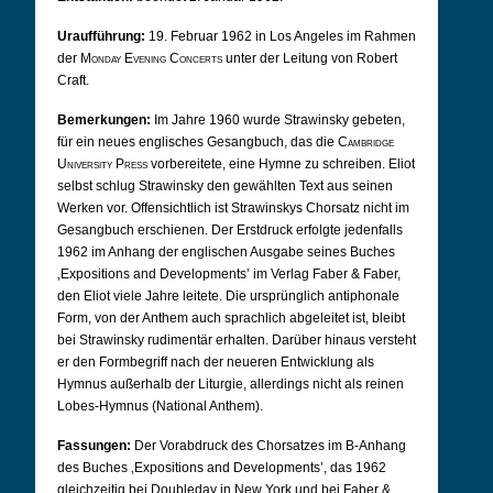
Uraufführung:
19. Februar 1962 in Los Angeles im Rahmen
der
Monday Evening Concerts
unter der Leitung von Robert
Craft.
Bemerkungen:
Im Jahre 1960 wurde Strawinsky gebeten,
für ein neues englisches Gesangbuch, das die
Cambridge
University Press
vorbereitete, eine Hymne zu schreiben. Eliot
selbst schlug Strawinsky den gewählten Text aus seinen
Werken vor. Offensichtlich ist Strawinskys Chorsatz nicht im
Gesangbuch erschienen. Der Erstdruck erfolgte jedenfalls
1962 im Anhang der englischen Ausgabe seines Buches
‚Expositions and Developments’ im Verlag Faber & Faber,
den Eliot viele Jahre leitete. Die ursprünglich antiphonale
Form, von der Anthem auch sprachlich abgeleitet ist, bleibt
bei Strawinsky rudimentär erhalten. Darüber hinaus versteht
er den Formbegriff nach der neueren Entwicklung als
Hymnus außerhalb der Liturgie, allerdings nicht als reinen
Lobes-Hymnus (National Anthem).
Fassungen:
Der Vorabdruck des Chorsatzes im B-Anhang
des Buches ‚Expositions and Developments’, das 1962
gleichzeitig bei Doubleday in New York und bei Faber &