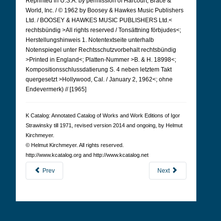
Reprinted in U.S.A. by permission of Harcourt, Brace &
World, Inc. / © 1962 by Boosey & Hawkes Music Publishers
Ltd. / BOOSEY & HAWKES MUSIC PUBLISHERS Ltd.<
rechtsbündig >All rights reserved / Tonsättning förbjudes<;
Herstellungshinweis 1.
Notentextseite unterhalb
Notenspiegel unter Rechtsschutzvorbehalt rechtsbündig
>Printed in England<; Platten-Nummer >B. & H. 18998<;
Kompositionsschlussdatierung S. 4 neben letztem Takt
quergesetzt >Hollywood, Cal. / January 2, 1962<; ohne
Endevermerk) // [1965]
K Cat­a­log: Anno­tated Cat­a­log of Works and Work Edi­tions of Igor
Straw­in­sky till 1971, revised version 2014 and ongoing, by Hel­mut
Kirch­meyer.
© Hel­mut Kirch­meyer. All rights reserved.
http://www.kcatalog.org and http://www.kcatalog.net
Prev
Next