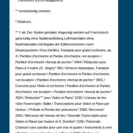
° Trennstrich 9,9 cm waagerecht.
°° rechtsbündig zentriert.
* Rotdruck.
** Y als Zier-Ypsilon gestaltet. Angezeigt werden auf Französisch
ganzseitig ohne Spaltenaufteilung Leihmaterialien ohne,
Kaufmaterialien mit Angabe der Editionsnummern nach
Distanzpunkten >Feu d’artifice.
Fantaisie pour grand orchestre, op.
4 / Partition d'orchestre et Parties d'orchestre <en location> /
Partition d'orchestre <format de poche>° 3464 / Réduction pour
Piano à 4 mains
(O. Singer)
° 962 / Scherzo fantastique. Fantaisie
pour grand orchestre / Partition d'orchestre et Parties d'orchestre
<en location> / Partition d'orchestre <format de poche>° 3501 /
Concerto pour Violon et orchestre / Partition d'orchestre et Parties
d'orchestre <en location> / Partition d'orchestre <format de poche>°
3504 / Reduction°°° pour Violon et Piano° 2190 / L’oiseau de feu.
<Der Feuervogel>. Ballet /
Transcriptions pour Violon et Piano par
l'auteur
: / Prélude et Ronde des princesses° 2080 / Berceuse°
2081 / Berceuse de l’oiseau de feu /
Nouvelle Transcription pour
Violon et Piano
/ par l’auteur et S. Dushkin° 2186 /
Pastorale.
Chanson sans paroles pour une voix et quatre / instruments à vent