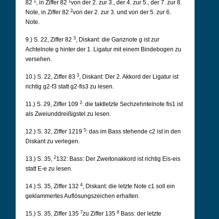
1
1
82
, in
Ziffer 82
von der 2. zur 3., der 4. zur 5., der 7. zur 8.
2
Note, in Ziffer 82
von der 2. zur 3. und
von der 5. zur 6.
Note.
3
9.) S. 22, Ziffer 82
, Diskant: die Ganznote g ist zur
Achtelnote g hinter der 1. Ligatur mit einem
Bindebogen zu
versehen.
3
10.) S. 22, Ziffer 83
, Diskant: Der 2. Akkord der Ligatur ist
richtig g2-f3 statt g2-fis3 zu lesen.
2
11.) S. 29, Ziffer 109
: die taktletzte Sechzehntelnote fis1 ist
als Zweiunddreißigstel zu lesen.
5
12.) S. 32, Ziffer 1219
: das im Bass stehende c2 ist in den
Diskant zu verlegen.
2
13.) S. 35,
132: Bass: Der Zweitonakkord ist richtig Eis-eis
statt E-e zu lesen.
4
14.) S. 35, Ziffer 132
, Diskant: die letzte Note c1 soll ein
geklammertes Auflösungszeichen erhalten.
7
8
15.) S. 35, Ziffer 135
zu Ziffer 135
Bass: der letzte