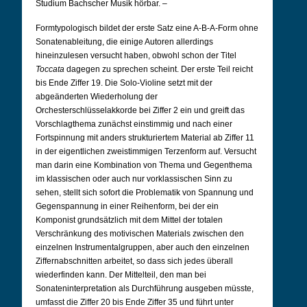
Studium Bachscher Musik hörbar. –
Formtypologisch bildet der erste Satz eine A-B-A-Form ohne
Sonatenableitung, die einige Autoren allerdings
hineinzulesen versucht haben, obwohl schon der Titel
Toccata
dagegen zu sprechen scheint. Der erste Teil reicht
bis Ende Ziffer 19. Die Solo-Violine setzt mit der
abgeänderten Wiederholung der
Orchesterschlüsselakkorde bei Ziffer 2 ein und greift das
Vorschlagthema zunächst einstimmig und nach einer
Fortspinnung mit anders strukturiertem Material ab Ziffer 11
in der eigentlichen zweistimmigen Terzenform auf. Versucht
man darin eine Kombination von Thema und Gegenthema
im klassischen oder auch nur vorklassischen Sinn zu
sehen, stellt sich sofort die Problematik von Spannung und
Gegenspannung in einer Reihenform, bei der ein
Komponist grundsätzlich mit dem Mittel der totalen
Verschränkung des motivischen Materials zwischen den
einzelnen Instrumentalgruppen, aber auch den einzelnen
Ziffernabschnitten arbeitet, so dass sich jedes überall
wiederfinden kann. Der Mittelteil, den man bei
Sonateninterpretation als Durchführung ausgeben müsste,
umfasst die Ziffer 20 bis Ende Ziffer 35 und führt unter