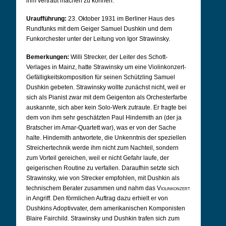
ihm vertraut machen zu können.
Uraufführung:
23. Oktober 1931 im Berliner Haus des
Rundfunks mit dem Geiger Samuel Dushkin und dem
Funkorchester unter der Leitung von Igor Strawinsky.
Bemerkungen:
Willi Strecker, der Leiter des Schott-
Verlages in Mainz, hatte Strawinsky um eine Violinkonzert-
Gefälligkeitskomposition für seinen Schützling Samuel
Dushkin gebeten. Strawinsky wollte zunächst nicht, weil er
sich als Pianist zwar mit dem Geigenton als Orchesterfarbe
auskannte, sich aber kein Solo-Werk zutraute. Er fragte bei
dem von ihm sehr geschätzten Paul Hindemith an (der ja
Bratscher im Amar-Quartett war), was er von der Sache
halte. Hindemith antwortete, die Unkenntnis der speziellen
Streichertechnik werde ihm nicht zum Nachteil, sondern
zum Vorteil gereichen, weil er nicht Gefahr laufe, der
geigerischen Routine zu verfallen. Daraufhin setzte sich
Strawinsky, wie von Strecker empfohlen, mit Dushkin als
technischem Berater zusammen und nahm das
Violinkonzert
in Angriff. Den förmlichen Auftrag dazu erhielt er von
Dushkins Adoptivvater, dem amerikanischen Komponisten
Blaire Fairchild. Strawinsky und Dushkin trafen sich zum