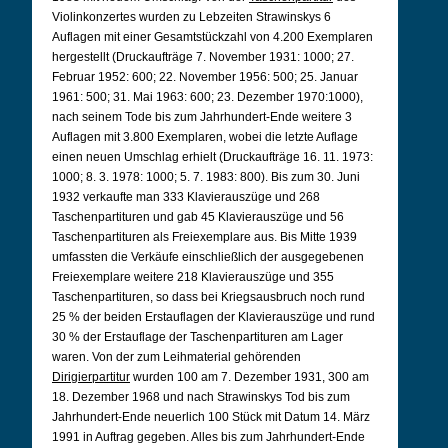
Violinkonzertes wurden zu Lebzeiten Strawinskys 6
Auflagen mit einer Gesamtstückzahl von 4.200 Exemplaren
hergestellt (Druckaufträge 7. November 1931: 1000; 27.
Februar 1952: 600; 22. November 1956: 500; 25. Januar
1961: 500; 31. Mai 1963: 600; 23. Dezember 1970:1000),
nach seinem Tode bis zum Jahrhundert-Ende weitere 3
Auflagen mit 3.800 Exemplaren, wobei die letzte Auflage
einen neuen Umschlag erhielt (Druckaufträge 16. 11. 1973:
1000; 8. 3. 1978: 1000; 5. 7. 1983: 800). Bis zum 30. Juni
1932 verkaufte man 333 Klavierauszüge und 268
Taschenpartituren und gab 45 Klavierauszüge und 56
Taschenpartituren als Freiexemplare aus. Bis Mitte 1939
umfassten die Verkäufe einschließlich der ausgegebenen
Freiexemplare weitere 218 Klavierauszüge und 355
Taschenpartituren, so dass bei Kriegsausbruch noch rund
25 % der beiden Erstauflagen der Klavierauszüge und rund
30 % der Erstauflage der Taschenpartituren am Lager
waren. Von der zum Leihmaterial gehörenden
Dirigierpartitur
wurden 100 am 7. Dezember 1931, 300 am
18. Dezember 1968 und nach Strawinskys Tod bis zum
Jahrhundert-Ende neuerlich 100 Stück mit Datum 14. März
1991 in Auftrag gegeben. Alles bis zum Jahrhundert-Ende