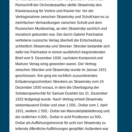
Reinschrift der Orchesterpartitur stellte Strawinsky den
Klavierauszug für Violine und Klavier her. Vor der
Vertragsnahme zwischen Strawinsky und Schott kam es zu
mehrfachen Verhandlungen zwischen Schott und dem
Russischen Musikverlag, an den Strawinsky sachlich und
moralisch gebunden war. Der durch Gabriel Païchadze
vertretene russische Verlag überließ die Entscheidung
schließlich Strawinsky und Strecker. Strecker bedankte sich
dafür bei Païchadze in einem ausführlich begründenden
Brief vom 9. Dezember 1930, nachdem Komponist und
Mainzer Verlag einig geworden waren. Der Vertrag
zwischen Strecker und Strawinsky wurde im Januar 1931
geschlossen. Ihm ging ein rechtlich zuzuordnendes
Erläuterungsschreiben Streckers an Strawinsky vom 24.
Dezember 1930 voraus, in dem die Übertragung der
Solistenspielrechte für Samuel Dushkin bis 31. Dezember
1932 festgelegt wurde. Nach Vertrag erhielt Strawinsky
siebentausend Dollar und zwar 1.500,- Dollar zum 1. April
1931, weitere 1.500,- Dollar bei Manuskriptablieferung und
die restlichen 4.000,- Dollar in acht Positionen zu 500,-
Dollar als Aufführungshonorar für acht von Strawinsky zu
leitende öffentliche Aufführungen gesplittet. Außerdem war