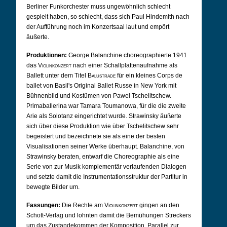
Berliner Funkorchester muss ungewöhnlich schlecht
gespielt haben, so schlecht, dass sich Paul Hindemith nach
der Aufführung noch im Konzertsaal laut und empört
äußerte.
Produktionen:
George Balanchine choreographierte 1941
das
Violinkonzert
nach einer Schallplattenaufnahme als
Ballett unter dem Titel
Balustrade
für ein kleines Corps de
ballet von Basil's Original Ballet Russe in New York mit
Bühnenbild und Kostümen von Pawel Tschelitschew.
Primaballerina war Tamara Toumanowa, für die die zweite
Arie als Solotanz eingerichtet wurde. Strawinsky äußerte
sich über diese Produktion wie über Tschelitschew sehr
begeistert und bezeichnete sie als eine der besten
Visualisationen seiner Werke überhaupt. Balanchine, von
Strawinsky beraten, entwarf die Choreographie als eine
Serie von zur Musik komplementär verlaufenden Dialogen
und setzte damit die Instrumentationsstruktur der Partitur in
bewegte Bilder um.
Fassungen:
Die Rechte am
Violinkonzert
gingen an den
Schott-Verlag und lohnten damit die Bemühungen Streckers
um das Zustandekommen der Komposition. Parallel zur