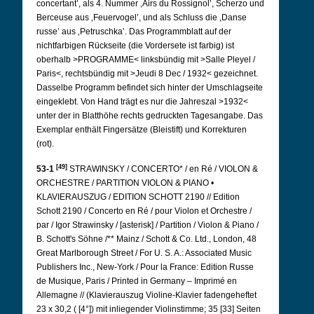
concertant’, als 4. Nummer ‚Airs du Rossignol’, Scherzo und
Berceuse aus ‚Feuervogel’, und als Schluss die ‚Danse
russe’ aus ‚Petruschka’. Das Programmblatt auf der
nichtfarbigen Rückseite (die Vordersete ist farbig) ist
oberhalb >PROGRAMME< linksbündig mit >Salle Pleyel /
Paris<, rechtsbündig mit >Jeudi 8 Dec / 1932< gezeichnet.
Dasselbe Programm befindet sich hinter der Umschlagseite
eingeklebt. Von Hand trägt es nur die Jahreszal >1932<
unter der in Blatthöhe rechts gedruckten Tagesangabe. Das
Exemplar enthält Fingersätze (Bleistift) und Korrekturen
(rot).
[49]
53-1
STRAWINSKY / CONCERTO* / en Ré / VIOLON &
ORCHESTRE / PARTITION VIOLON & PIANO •
KLAVIERAUSZUG / EDITION SCHOTT 2190 // Edition
Schott 2190 / Concerto en Ré / pour Violon et Orchestre /
par / Igor Strawinsky / [asterisk] / Partition / Violon & Piano /
B. Schott's Söhne /** Mainz / Schott & Co. Ltd., London, 48
Great Marlborough Street / For U. S. A.: Associated Music
Publishers Inc., New-York / Pour la France: Edition Russe
de Musique, Paris / Printed in Germany – Imprimé en
Allemagne // (Klavierauszug Violine-Klavier fadengeheftet
23 x 30,2 (
[4°])
mit inliegender Violinstimme; 35 [33] Seiten