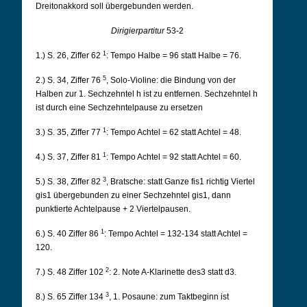
Dreitonakkord soll übergebunden werden.
Dirigierpartitur
53-2
1
1.) S. 26, Ziffer 62
: Tempo Halbe = 96 statt Halbe = 76.
5
2.) S. 34, Ziffer 76
, Solo-Violine: die Bindung von der
Halben zur 1. Sechzehntel h ist zu entfernen.
Sechzehntel h
ist durch eine Sechzehntelpause zu ersetzen
1
3.) S. 35, Ziffer 77
: Tempo Achtel = 62 statt Achtel = 48.
1
4.) S. 37, Ziffer 81
: Tempo Achtel = 92 statt Achtel = 60.
3
5.) S. 38, Ziffer 82
, Bratsche: statt Ganze fis1 richtig Viertel
gis1 übergebunden zu einer
Sechzehntel gis1, dann
punktierte Achtelpause + 2 Viertelpausen.
1
6.) S. 40 Ziffer 86
: Tempo Achtel = 132-134 statt Achtel =
120.
2
7.) S. 48 Ziffer 102
: 2. Note A-Klarinette des3 statt d3.
3
8.) S. 65 Ziffer 134
, 1. Posaune: zum Taktbeginn ist