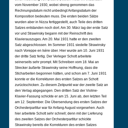
vom November 1930, wobei streng genommen das
Rechnungsdatum nicht unbedingt Anfangsdatum der
Komposition bedeuten muss. Die ersten beiden Sätze
wurden aber in Nizza fertiggestellt, auch Teile des dritten
Satzes entstanden noch dort. Am 30. März lag der erste Satz
vor und Strawinsky begann mit der Reinschrift des
Klavierauszuges. Am 20. Mai 1931 hatte er den zweiten
Satz abgeschlossen. Im Sommer 1931 siedelte Strawinsky
nach Voreppe en Isère über. Hier wurde am 10. Juni 1931
der dritte Satz fertig. Der Verleger Schott arbeitete
seinerseits sehr prompt. Mit Schreiben vom 18. Mai an
Strecker äußerte Strawinsky seine Hoffnung, dass die
Sticharbeiten begonnen hätten, und schon am 7. Juni 1931
konnte er die Korrekturen des ersten Satzes an Schott
zurückschicken. Zu diesem Zeitpunkt war der zweite Satz an
den Verlag abgegangen. Den dritten Satz der Violine-
Klavier-Fassung schickte er am 15. Juni ab, den letzten Teil
am 12. September. Die Übersendung des ersten Satzes der
Orchesterpartitur war für Anfang August vorgesehen. Auch
hier arbeitete Schott sehr schnell; denn mit der Lieferung
des zweiten Satzes der Orchesterpartitur schickte
Strawinsky bereits die Korrekturen des ersten Satzes