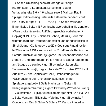
+ 4 Seiten Umschlag schwarz-orange auf beige
[Außentitelei, 2 Leerseiten, Lerseite mit ovaler
Verlagsvignette 3.6 x 4.6 schwarz-weiß Mainzer Rad im
Spiegel mit beidseitig unterseits halb umlaufender Schrift
>PER MARE<
[#]
>ET TERRAS<
] + 6 Seiten Vorspann
[Innentitelei, Seite mit Rechtsschutzvorbehalt mittig zentriert
>Tous droits réservés / Aufführungsrechte vorbehalten /
Copyright 1931 by B. Schott's Söhne, Mainz<, Seite mit
widmungsartiger Uraufführungsmitteilung handschriftlich in
Strichätzung >Cette oeuvre a été créée sous / ma direction
le 23 octobre 1931 / au concert du Rundfunk de Berlin / par
Samuel Dushkin auquel / je garde une reconnaissance pro-
/ fonde et une grande admiration / pour la valeur hautement
ar- / tistique de son jeu / Igor Strawinsky<, Leerseite,
Satzverzeichnis >[#] pag. / I. Toccata*** 3 / II.
Aria I*** 14 / III.
Aria II*** 20 / IV Capriccio*** 24<, Orchesterlegende
>Distribuzione dell’ orchestra< italienisch ohne
Spielauerangabe] + 1 Seite Nachspann [Seite mit
verlagseigener Werbung >Igor Strawinsky<**** ohne Stand]
+ Violinstimme 14 [13] Seiten klammergeheftet 22,6 x 30,2 +
1 Seite Vorspann [Titelseite >
Violino
/ Igor Strawinsky /
Concerto en Ré / B. Schott's Söhne /** Mainz / Printed in