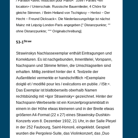
/ Partition <avec réduction pour Piano<° 3399 / Parties <en
location> / Unterschale.
Russische Bauernlieder, 4 Chöre für
gleiche Stimmen. / Beim Heiland von Tschigissy – Herbst – Der
Hecht – Freund Dicksack<. Die Niederlassungsfolge ist nächst
Mainz mit Leipzig-London-Paris angegeben [° Distanzpunkte; °°
ohne Distanzpunkte; °°° Originalschreibung].
Straw
53-1
Strawinskys Nachlassexemplar enthält Eintragungen und
Korrekturen. Es ist nachgebunden, Innentitelei, Vorspann,
Nachspann und Stimme fehlen, die Umschlagseiten sind
erhalten. Mittig zentriert hinter der 4. Textzeile der
Außentitelei vermerkte er handschriftlich >Exemplaire
doigté et / modifié pour les / exécutions en publie. / IStr.<.
Das Exemplar ist blattoberseits oberhalb Namen
rechtsbündig mit >Igor Strawinsky< gezeichnet. Hinter
der
Nachspann-Werbeseite ist ein Konzertprogrammblatt in
einem in der Höhe etwas kleineren und in der Breite etwas
größeren A4-Format (22 x 27) eines Strawinsky-Dushkin-
Konzerts vom 8. Dezember 1932, 21 Uhr, in der Salle Pleyel
in der 252 Faubourg, Saint-Honoré, eingeklebt. Gespielt
wurden die Pergolesi-Suite, das Violinkonzert, das ‚Duo