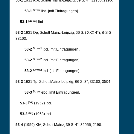
53-1
1931 KlA; Schott Mainz-Leipzig; 39 S. 4°; 32956; 2190.
Straw
53-1
ibd. [mit Eintragungen].
[47-49]
53-1
ibd.
53-2
1931 Dp; Schott Mainz-Leipzig; 66 S. (
XXX
4°); B·S·S
33103.
Straw1
53-2
ibd. [mit Eintragungen].
Straw2
53-2
ibd. [mit Eintragungen].
Straw3
53-2
ibd. [mit Eintragungen].
53-3
1931 Tp; Schott Mainz-Leipzig; 66 S. 8°; 33103; 3504.
Straw
53-3
ebd. [mit Eintragungen].
[52]
53-3
(1952) ibd.
(56)
53-3
(1958) ibd.
53-4
(1959) KlA; Schott Mainz; 39 S. 4°; 32956; 2190.