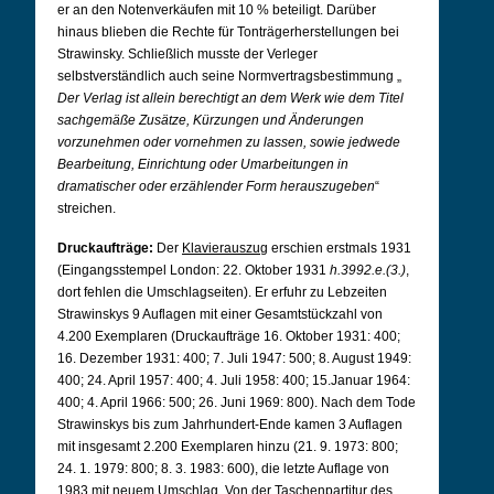
er an den Notenverkäufen mit 10 % beteiligt. Darüber
hinaus blieben die Rechte für Tonträgerherstellungen bei
Strawinsky. Schließlich musste der Verleger
selbstverständlich auch seine Normvertragsbestimmung „
Der Verlag ist allein berechtigt an dem Werk wie dem Titel
sachgemäße Zusätze, Kürzungen und Änderungen
vorzunehmen oder vornehmen zu lassen, sowie jedwede
Bearbeitung, Einrichtung oder Umarbeitungen in
dramatischer oder erzählender Form herauszugeben
“
streichen.
Druckaufträge:
Der
Klavierauszug
erschien
erstmals 1931
(Eingangsstempel London: 22. Oktober 1931
h.3992.e.(3.)
,
dort fehlen die Umschlagseiten). Er erfuhr zu Lebzeiten
Strawinskys 9 Auflagen mit einer Gesamtstückzahl von
4.200 Exemplaren (Druckaufträge 16. Oktober 1931: 400;
16. Dezember 1931: 400; 7. Juli 1947: 500; 8. August 1949:
400; 24. April 1957: 400; 4. Juli 1958: 400; 15.Januar 1964:
400; 4. April 1966: 500; 26. Juni 1969: 800). Nach dem Tode
Strawinskys bis zum Jahrhundert-Ende kamen 3 Auflagen
mit insgesamt 2.200 Exemplaren hinzu (21. 9. 1973: 800;
24. 1. 1979: 800; 8. 3. 1983: 600), die letzte Auflage von
1983 mit neuem Umschlag. Von der
Taschenpartitur
des