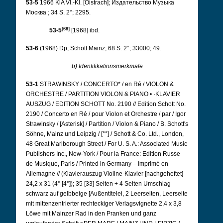
53-5
1966 KlA Vl.-Kl. [Oistrach];
Издательство Музыка
Москва
; 34 S. 2°; 2295.
[68]
53-5
[1968] ibd.
53-6
(1968) Dp; Schott Mainz; 68 S. 2°; 33000; 49.
b) Identifikationsmerkmale
53-1
STRAWINSKY / CONCERTO* / en Ré / VIOLON &
ORCHESTRE / PARTITION VIOLON & PIANO
•
·KLAVIER
AUSZUG / EDITION SCHOTT No. 2190 // Edition Schott No.
2190 / Concerto en Ré / pour Violon et Orchestre / par / Igor
Strawinsky / [Asterisk] / Partition / Violon & Piano / B. Schott's
Söhne, Mainz und Leipzig / [°°] / Schott & Co. Ltd., London,
48 Great Marlborough Street / For U. S. A.: Associated Music
Publishers Inc., New-York / Pour la France: Edition Russe
de Musique, Paris / Printed in Germany – Imprimé en
Allemagne // (Klavierauszug Violine-Klavier [nachgeheftet]
24,2 x 31 (4° [4°]); 35 [33] Seiten + 4 Seiten Umschlag
schwarz auf gelbbeige [Außentitelei, 2 Leerseiten, Leerseite
mit mittenzentrierter rechteckiger Verlagsvignette 2,4 x 3,8
Löwe mit Mainzer Rad in den Pranken und ganz