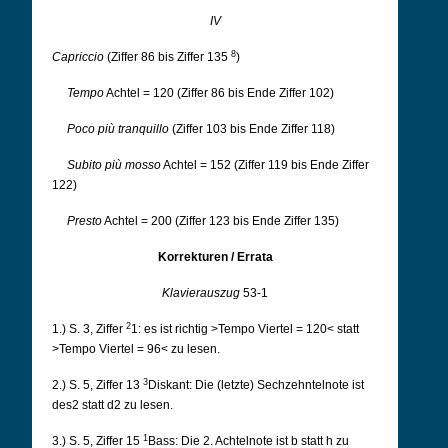
IV
8
Capriccio
(Ziffer 86 bis Ziffer 135
)
Tempo
Achtel = 120 (Ziffer 86 bis Ende Ziffer 102)
Poco più tranquillo
(Ziffer 103 bis Ende Ziffer 118)
Subito più mosso
Achtel = 152 (Ziffer 119 bis Ende Ziffer
122)
Presto
Achtel = 200 (Ziffer 123 bis Ende Ziffer 135)
Korrekturen / Errata
Klavierauszug
53-1
2
1.) S. 3, Ziffer
1: es ist richtig >Tempo Viertel = 120< statt
>Tempo Viertel = 96< zu lesen.
3
2.) S. 5, Ziffer 13
Diskant: Die (letzte) Sechzehntelnote ist
des2 statt d2 zu lesen.
1
3.) S. 5, Ziffer 15
Bass: Die 2. Achtelnote ist b statt h zu