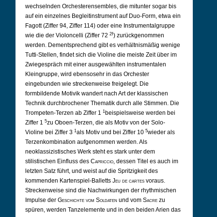
wechselnden Orchesterensembles, die mitunter sogar bis
auf ein einzelnes Begleitinstrument auf Duo-Form, etwa ein
Fagott (Ziffer 94, Ziffer 114) oder eine Instrumentalgruppe
2f
wie die der Violoncelli (Ziffer 72
) zurückgenommen
werden. Dementsprechend gibt es verhältnismäßig wenige
Tutti-Stellen, findet sich die Violine die meiste Zeit über im
Zwiegespräch mit einer ausgewählten instrumentalen
Kleingruppe, wird ebensosehr in das Orchester
eingebunden wie streckenweise freigelegt. Die
formbildende Motivik wandert nach Art der klassischen
Technik durchbrochener Thematik durch alle Stimmen. Die
1
Trompeten-Terzen ab Ziffer 1
beispielsweise werden bei
5
Ziffer 1
zu Oboen-Terzen, die als Motiv von der Solo-
1
5
Violine bei Ziffer 3
als Motiv und bei Ziffer 10
wieder als
Terzenkombination aufgenommen werden. Als
neoklassizistisches Werk steht es stark unter dem
stilistischen Einfluss des
Capriccio
, dessen Titel es auch im
letzten Satz führt, und weist auf die Spritzigkeit des
kommenden Kartenspiel-Balletts
Jeu de cartes
voraus.
Streckenweise sind die Nachwirkungen der rhythmischen
Impulse der
Geschichte vom Soldaten
und vom
Sacre
zu
spüren, werden Tanzelemente und in den beiden Arien das