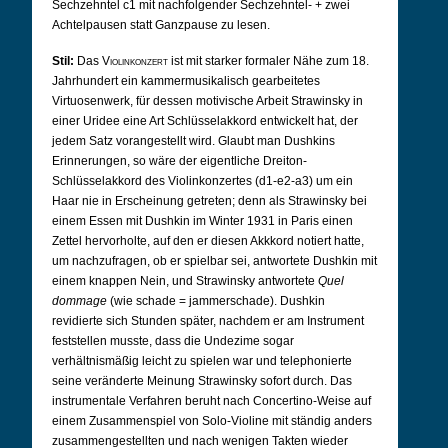
Sechzehntel c1 mit nachfolgender Sechzehntel-
+ zwei
Achtelpausen statt Ganzpause zu lesen.
Stil:
Das
Violinkonzert
ist mit starker formaler Nähe zum 18.
Jahrhundert ein kammermusikalisch gearbeitetes
Virtuosenwerk, für dessen motivische Arbeit Strawinsky in
einer Uridee eine Art Schlüsselakkord entwickelt hat, der
jedem Satz vorangestellt wird. Glaubt man Dushkins
Erinnerungen, so wäre der eigentliche Dreiton-
Schlüsselakkord des Violinkonzertes (d1-e2-a3) um ein
Haar nie in Erscheinung getreten; denn als Strawinsky bei
einem Essen mit Dushkin im Winter 1931 in Paris einen
Zettel hervorholte, auf den er diesen Akkkord notiert hatte,
um nachzufragen, ob er spielbar sei, antwortete Dushkin mit
einem knappen Nein, und Strawinsky antwortete
Quel
dommage
(wie schade = jammerschade). Dushkin
revidierte sich Stunden später, nachdem er am Instrument
feststellen musste, dass die Undezime sogar
verhältnismäßig leicht zu spielen war und telephonierte
seine veränderte Meinung Strawinsky sofort durch. Das
instrumentale Verfahren beruht nach Concertino-Weise auf
einem Zusammenspiel von Solo-Violine mit ständig anders
zusammengestellten und nach wenigen Takten wieder