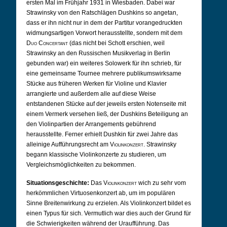
ersten Mal im Frühjahr 1931 in Wiesbaden. Dabei war
Strawinsky von den Ratschlägen Dushkins so angetan,
dass er ihn nicht nur in dem der Partitur vorangedruckten
widmungsartigen Vorwort herausstellte, sondern mit dem
Duo Concertant
(das nicht bei Schott erschien, weil
Strawinsky an den Russischen Musikverlag in Berlin
gebunden war) ein weiteres Solowerk für ihn schrieb, für
eine gemeinsame Tournee mehrere publikumswirksame
Stücke aus früheren Werken für Violine und Klavier
arrangierte und außerdem alle auf diese Weise
entstandenen Stücke auf der jeweils ersten Notenseite mit
einem Vermerk versehen ließ, der Dushkins Beteiligung an
den Violinpartien der Arrangements gebührend
herausstellte. Ferner erhielt Dushkin für zwei Jahre das
alleinige Aufführungsrecht am
Violinkonzert
. Strawinsky
begann klassische Violinkonzerte zu studieren, um
Vergleichsmöglichkeiten zu bekommen.
Situationsgeschichte:
Das
Violinkonzert
wich zu sehr vom
herkömmlichen Virtuosenkonzert ab, um im populären
Sinne Breitenwirkung zu erzielen. Als Violinkonzert bildet es
einen Typus für sich. Vermutlich war dies auch der Grund für
die Schwierigkeiten während der Uraufführung. Das