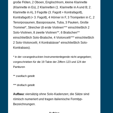
große Flöten, 2 Oboen, Englischhorn, kleine Klarinette
(Klarinette in Es), 2 Klarinetten (1.
Klarinette in A und B; 2.
Klarinette in A), 3 Fagotte (3. Fagott = Kontrafagott),
Kontrafagott (= 3. Fagott), 4 Hörner in F, 3 Trompeten in C, 2
Tenorposaunen, Bassposaune, Tuba, 3 Pauken, Große
Trommel*, Streicher (8 erste Violinen*** einschließlich 2
Solo-Violinen, 8 zweite Violinen**, 6 Bratschen**
einschließlich Solo-Bratsche, 4 Violoncelli*** einschließlich
2 Solo-Violoncelli, 4 Kontrabässe* einschließlich Solo-
Kontrabass).
* in der vorangedruckten Instrumentenlegende nicht angegeben;
vorgeschrieben für die 19 Takte der Ziffern 123 und 124 der
Partituren
** zweifach geteilt
*** dreifach geteilt
Aufbau:
viersätzig ohne Solo-Kadenzen; die Sätze sind
römisch numeriert und tragen italienische Formtyp-
Bezeichnungen.