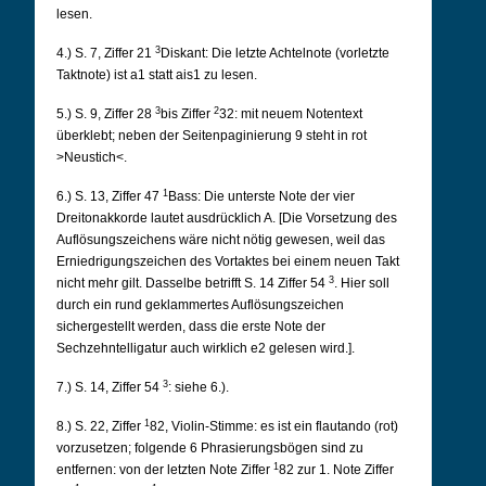
lesen.
3
4.) S. 7, Ziffer 21
Diskant: Die letzte Achtelnote (vorletzte
Taktnote) ist a1 statt ais1 zu lesen.
3
2
5.) S. 9, Ziffer 28
bis Ziffer
32: mit neuem Notentext
überklebt; neben der Seitenpaginierung 9 steht
in rot
>Neustich<.
1
6.) S. 13, Ziffer 47
Bass: Die unterste Note der vier
Dreitonakkorde lautet ausdrücklich A. [Die
Vorsetzung des
Auflösungszeichens wäre nicht nötig gewesen, weil das
Erniedrigungszeichen
des Vortaktes bei einem neuen Takt
3
nicht mehr gilt. Dasselbe betrifft S. 14 Ziffer 54
. Hier soll
durch ein rund geklammertes Auflösungszeichen
sichergestellt werden, dass die erste Note der
Sechzehntelligatur auch wirklich e2 gelesen wird.].
3
7.) S. 14, Ziffer 54
: siehe 6.).
1
8.) S. 22, Ziffer
82, Violin-Stimme: es ist ein flautando (rot)
vorzusetzen; folgende 6
Phrasierungsbögen sind zu
1
entfernen: von der letzten Note Ziffer
82 zur 1. Note Ziffer