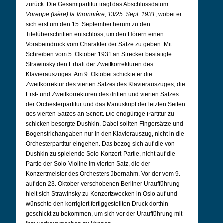
zurück. Die Gesamtpartitur trägt das Abschlussdatum
Voreppe (Isère) la Vironnière, 13/25. Sept. 1931
, wobei er
sich erst um den 15. September herum zu den
Titelüberschriften entschloss, um den Hörern einen
Vorabeindruck vom Charakter der Sätze zu geben. Mit
Schreiben vom 5. Oktober 1931 an Strecker bestätigte
Strawinsky den Erhalt der Zweitkorrekturen des
Klavierauszuges. Am 9. Oktober schickte er die
Zweitkorrektur des vierten Satzes des Klavierauszuges, die
Erst- und Zweitkorrekturen des dritten und vierten Satzes
der Orchesterpartitur und das Manuskript der letzten Seiten
des vierten Satzes an Schott. Die endgültige Partitur zu
schicken besorgte Dushkin. Dabei sollten Fingersätze und
Bogenstrichangaben nur in den Klavierauszug, nicht in die
Orchesterpartitur eingehen. Das bezog sich auf die von
Dushkin zu spielende Solo-Konzert-Partie, nicht auf die
Partie der Solo-Violine im vierten Satz, die der
Konzertmeister des Orchesters übernahm. Vor der vom 9.
auf den 23. Oktober verschobenen Berliner Uraufführung
hielt sich Strawinsky zu Konzertzwecken in Oslo auf und
wünschte den korrigiert fertiggestellten Druck dorthin
geschickt zu bekommen, um sich vor der Uraufführung mit