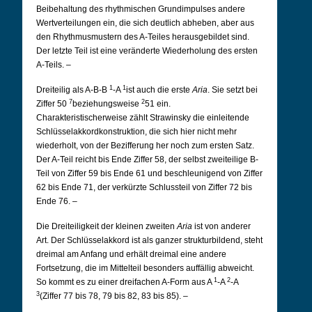
Beibehaltung des rhythmischen Grundimpulses andere
Wertverteilungen ein, die sich deutlich abheben, aber aus
den Rhythmusmustern des A-Teiles herausgebildet sind.
Der letzte Teil ist eine veränderte Wiederholung des ersten
A-Teils. –
1
1
Dreiteilig als A-B-B
-A
ist auch die erste
Aria
. Sie setzt bei
7
2
Ziffer 50
beziehungsweise
51 ein.
Charakteristischerweise zählt Strawinsky die einleitende
Schlüsselakkordkonstruktion, die sich hier nicht mehr
wiederholt, von der Bezifferung her noch zum ersten Satz.
Der A-Teil reicht bis Ende Ziffer 58, der selbst zweiteilige B-
Teil von Ziffer 59 bis Ende 61 und beschleunigend von Ziffer
62 bis Ende 71, der verkürzte Schlussteil von Ziffer 72 bis
Ende 76. –
Die Dreiteiligkeit der kleinen zweiten
Aria
ist von anderer
Art. Der Schlüsselakkord ist als ganzer strukturbildend, steht
dreimal am Anfang und erhält dreimal eine andere
Fortsetzung, die im Mittelteil besonders auffällig abweicht.
1
2
So kommt es zu einer dreifachen A-Form aus A
-A
-A
3
(Ziffer 77 bis 78, 79 bis 82, 83 bis 85). –