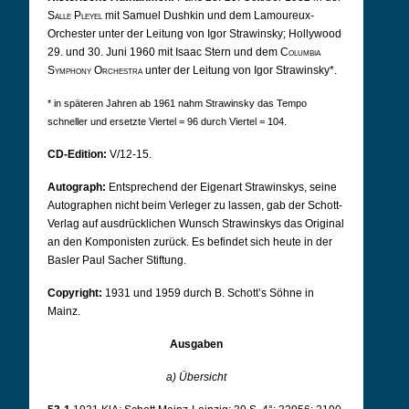
Salle Pleyel
mit Samuel Dushkin und dem Lamoureux-
Orchester unter der Leitung von Igor Strawinsky; Hollywood
29. und 30. Juni 1960 mit Isaac Stern und dem
Columbia
Symphony Orchestra
unter der Leitung von Igor Strawinsky*.
* in späteren Jahren ab 1961 nahm Strawinsky das Tempo
schneller und ersetzte Viertel = 96 durch Viertel = 104.
CD-Edition:
V/12-15.
Autograph:
Entsprechend der Eigenart Strawinskys, seine
Autographen nicht beim Verleger zu lassen, gab der Schott-
Verlag auf ausdrücklichen Wunsch Strawinskys das Original
an den Komponisten zurück. Es befindet sich heute in der
Basler Paul Sacher Stiftung.
Copyright:
1931 und 1959 durch B. Schott’s Söhne in
Mainz.
Ausgaben
a) Übersicht