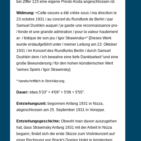
bei Ziffer 123 eine eigene
Presto
-Koda angeschlossen ist.
Widmung:
>Cette oeuvre a été créée sous / ma direction le
23 octobre 1931 / au concert du Rundfunk de Berlin / par
Samuel Dushkin auquel / je garde une reconnaissance pro-
/ fonde et une grande admiration / pour la valeur hautement
ar- / tistique de son jeu / Igor Strawinsky<* [Dieses Werk
wurde erstaufgeführt unter / meiner Leitung am 23.
Oktober
1931 / im Konzert des Rundfunks Berlin / durch Samuel
/
Dushkin dem / ich bewahre eine tiefe Dankbarkeit
und eine
große Bewunderung / für den hohen künstlerischen Wert
/
seines Spiels / Igor Strawinsky].
* handschriftlich in Strichätzung.
Dauer:
etwa 5'33" + 4'09" + 5'08 + 5'55".
Entstehungszeit:
begonnen Anfang 1931 in Nizza,
abgeschlossen am 25. September 1931 in Voreppe.
Entstehungsgeschichte:
Obwohl man davon auszugehen
hat, dass Strawinsky Anfang 1931 mit der Arbeit in Nizza
begann, findet sich die erste Skizze zum Violinkonzert auf
einer Rechnung von Brack's Doelen Hotel in Amsterdam