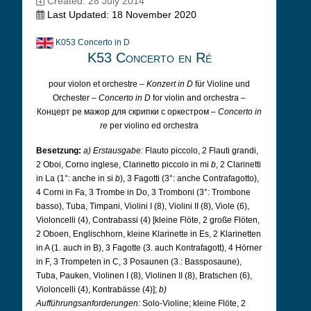
Created: 28 July 2014
Last Updated: 18 November 2020
K053 Concerto in D
K53 Concerto en Ré
pour violon et orchestre –
Konzert in D
für Violine und
Orchester –
Concerto in D
for violin and orchestra –
Концерт ре мажор для скрипки с оркестром –
Concerto in
re
per violino ed orchestra
Besetzung:
a) Erstausgabe:
Flauto piccolo, 2 Flauti grandi,
2 Oboi, Corno inglese, Clarinetto piccolo in mi
b
, 2 Clarinetti
in La (1°: anche in si
b
), 3 Fagotti (3°: anche Contrafagotto),
4 Corni in Fa, 3 Trombe in Do, 3 Tromboni (3°: Trombone
basso), Tuba, Timpani, Violini I (8), Violini II (8), Viole (6),
Violoncelli (4), Contrabassi (4) [kleine Flöte, 2 große Flöten,
2 Oboen, Englischhorn, kleine Klarinette in Es, 2 Klarinetten
in A (1. auch in B), 3 Fagotte (3. auch Kontrafagott), 4 Hörner
in F, 3 Trompeten in C, 3 Posaunen (3.: Bassposaune),
Tuba, Pauken, Violinen I (8), Violinen II (8), Bratschen (6),
Violoncelli (4), Kontrabässe (4)];
b)
Aufführungsanforderungen:
Solo-Violine; kleine Flöte, 2