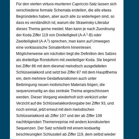
Für den vierten virtuos-munteren
Capriccio
-Satz lassen sich
verschiedene formale Schemata erstellen, die alle etwas
Begründetes haben, aber auch alle zu widerlegen sind, so
dass es verständlich ist, warum die Strawinsky-Literatur
dieses Thema gerne meidet. Man kann je nach Zuordnung
1
der Koda Ziffer 119 von Dreiteiligkeit (A-A
-B) oder
1
Zweiteiligkeit (A-A
) sprechen, man kann auf Umwegen
eine vorklassische Sonatenform hineinlesen.
Möglicherweise am nächsten liegt die Definition des Satzes
als dreiteilige Rondoform mit zweiteiliger Koda. Sie beginnt
bei Ziffer 86 mit dem diesmal melodisch ausgefalteten
Schlüsselakkord und setzt bei Ziffer 87 mit dem Hauptthema
ein, dem mehrere Gestaltvariationen auch unter
Beibringung neuen motivischen Materials folgen, die
sequenzenartig an das zentrale Thema angeschlossen
werden. Dieser Vorgang wiederholt sich verkürzt unter
Verzicht auf die Schlüsselakkordvorgabe bei Ziffer 93, und
noch einmal, jetzt erneut mit dem melodischen
Schlüsselakkord ab Ziffer 107 und der ab Ziffer 108
nachfolgenden Themenreprise mit anders konstruierten
Sequenzen. Der Satz schließt mit einem kodaartig
beschleunigten Schlussteil ab Ziffer 119, dem selbst wieder