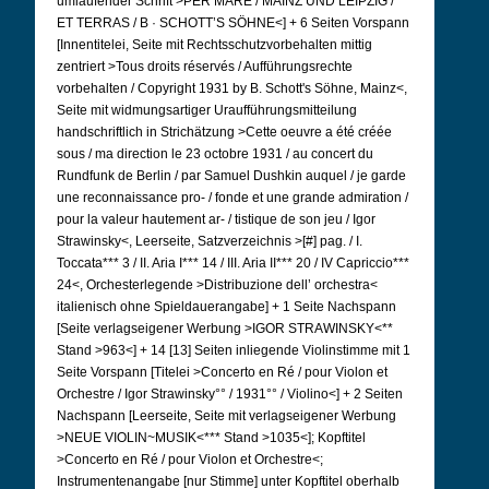
umlaufender Schrift >PER MARE / MAINZ UND LEIPZIG /
ET TERRAS / B · SCHOTT’S SÖHNE<] + 6 Seiten Vorspann
[Innentitelei, Seite mit Rechtsschutzvorbehalten mittig
zentriert >Tous droits réservés / Aufführungsrechte
vorbehalten / Copyright 1931 by B. Schott's Söhne, Mainz<,
Seite mit widmungsartiger Uraufführungsmitteilung
handschriftlich in Strichätzung >Cette oeuvre a été créée
sous / ma direction le 23 octobre 1931 / au concert du
Rundfunk de Berlin / par Samuel Dushkin auquel / je garde
une reconnaissance pro- / fonde et une grande admiration /
pour la valeur hautement ar- / tistique de son jeu / Igor
Strawinsky<, Leerseite, Satzverzeichnis >[#] pag. / I.
Toccata*** 3 / II. Aria I*** 14 / III. Aria II*** 20 / IV Capriccio***
24<, Orchesterlegende >Distribuzione dell’ orchestra<
italienisch ohne Spieldauerangabe] + 1 Seite Nachspann
[Seite verlagseigener Werbung >IGOR STRAWINSKY<**
Stand >963<] + 14 [13] Seiten inliegende Violinstimme mit 1
Seite Vorspann [Titelei >Concerto en Ré / pour Violon et
Orchestre / Igor Strawinsky°° / 1931°° / Violino<] + 2 Seiten
Nachspann [Leerseite, Seite mit verlagseigener Werbung
>NEUE VIOLIN~MUSIK<*** Stand >1035<]; Kopftitel
>Concerto en Ré / pour Violon et Orchestre<;
Instrumentenangabe [nur Stimme] unter Kopftitel oberhalb