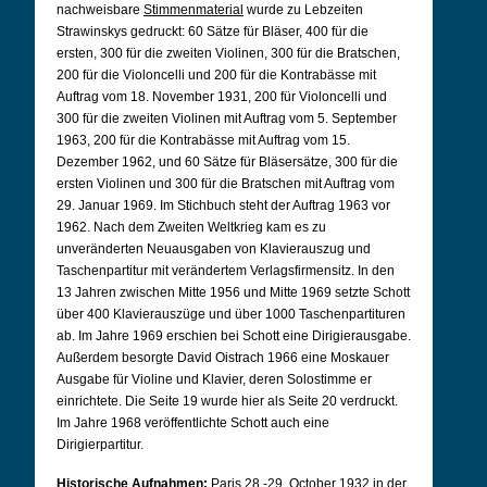
nachweisbare
Stimmenmaterial
wurde zu Lebzeiten
Strawinskys gedruckt: 60 Sätze für Bläser, 400 für die
ersten, 300 für die zweiten Violinen, 300 für die Bratschen,
200 für die Violoncelli und 200 für die Kontrabässe mit
Auftrag vom 18. November 1931, 200 für Violoncelli und
300 für die zweiten Violinen mit Auftrag vom 5. September
1963, 200 für die Kontrabässe mit Auftrag vom 15.
Dezember 1962, und 60 Sätze für Bläsersätze, 300 für die
ersten Violinen und 300 für die Bratschen mit Auftrag vom
29. Januar 1969. Im Stichbuch steht der Auftrag 1963 vor
1962. Nach dem Zweiten Weltkrieg kam es zu
unveränderten Neuausgaben von Klavierauszug und
Taschenpartitur mit verändertem Verlagsfirmensitz. In den
13 Jahren zwischen Mitte 1956 und Mitte 1969 setzte Schott
über 400 Klavierauszüge und über 1000 Taschenpartituren
ab. Im Jahre 1969 erschien bei Schott eine Dirigierausgabe.
Außerdem besorgte David Oistrach 1966 eine Moskauer
Ausgabe für Violine und Klavier, deren Solostimme er
einrichtete. Die Seite 19 wurde hier als Seite 20 verdruckt.
Im Jahre 1968 veröffentlichte Schott auch eine
Dirigierpartitur.
Historische Aufnahmen:
Paris 28.-29. October 1932 in der