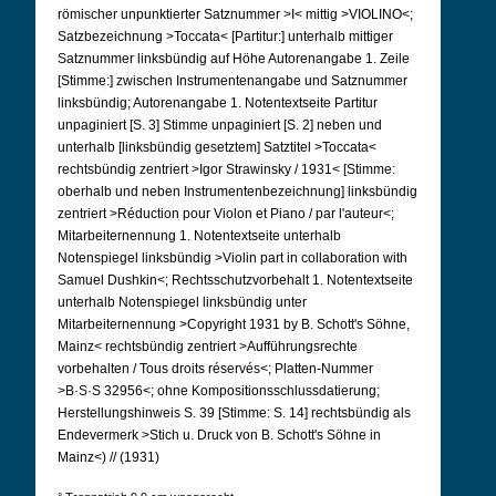
römischer unpunktierter Satznummer >I< mittig >VIOLINO<;
Satzbezeichnung >Toccata< [Partitur:] unterhalb mittiger
Satznummer linksbündig auf Höhe Autorenangabe 1. Zeile
[Stimme:] zwischen Instrumentenangabe und Satznummer
linksbündig; Autorenangabe 1. Notentextseite Partitur
unpaginiert [S. 3] Stimme unpaginiert [S. 2] neben und
unterhalb [linksbündig gesetztem] Satztitel >Toccata<
rechtsbündig zentriert >Igor Strawinsky / 1931< [Stimme:
oberhalb und neben Instrumentenbezeichnung] linksbündig
zentriert >Réduction pour Violon et Piano / par l'auteur<;
Mitarbeiternennung 1. Notentextseite unterhalb
Notenspiegel linksbündig >Violin part in collaboration with
Samuel Dushkin<; Rechtsschutzvorbehalt 1. Notentextseite
unterhalb Notenspiegel linksbündig unter
Mitarbeiternennung >Copyright 1931 by B. Schott's Söhne,
Mainz< rechtsbündig zentriert >Aufführungsrechte
vorbehalten / Tous droits réservés<; Platten-Nummer
>B·S·S 32956<; ohne Kompositionsschlussdatierung;
Herstellungshinweis S. 39 [Stimme: S. 14] rechtsbündig als
Endevermerk >Stich u. Druck von B. Schott's Söhne in
Mainz<) // (1931)